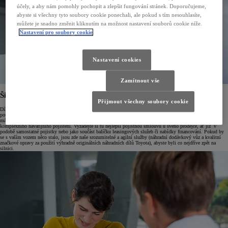
účely, a aby nám pomohly pochopit a zlepšit fungování stránek. Doporučujeme,
abyste si všechny tyto soubory cookie ponechali, ale pokud s tím nesouhlasíte,
můžete je snadno změnit kliknutím na možnost nastavení souborů cookie níže.
Nastavení pro soubory cookie
Nastavení cookies
Zamítnout vše
Široká nabídka autopojištění
Přijmout všechny soubory cookie
Díky flexibilním službám Toyota Professional vždy najdete optimální pojistnou smlouvu s ohledem na vaše
potřeby. Můžete si tak zvolit pojistnou smlouvu nejlépe vyhovující vašim konkrétním potřebám. V nabídce
máme řadu variant pro nová i ojetá vozidla včetně zákonného pojištění odpovědnosti a částečného nebo
komplexního havarijního pojištění. Vyžádejte si tu nejlepší pojistnou smlouvu u svého prodejce, ať již v
podobě samostatné pojistky nebo jako součást balíčku leasingových služeb či nabídky financování. Pokud by
se s vaším vozem něco stalo, jsou zde naše srozumitelné a agilní služby (náhradní dodávkový vůz a kvalitní
značkové opravy za použití výhradně originálních náhradních dílů Toyota), abyste byli co nejdříve zpět na
silnici.