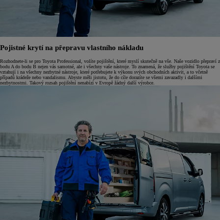
Pojistné krytí na přepravu vlastního nákladu
Rozhodnete-li se pro Toyota Professional, volíte pojištění, které myslí skutečně na vše. Naše vozidlo přepraví z
bodu A do bodu B nejen vás samotné, ale i všechny vaše nástroje. To znamená, že služby pojištění Toyota se
vztahují i na všechny nezbytné nástroje, které potřebujete k výkonu svých obchodních aktivit, a to včetně
případů krádeže nebo vandalismu. Abyste měli jistotu, že do cíle dorazíte se všemi zavazadly i dalšími
nezbytnostmi. Takový rozsah pojištění nenabízí v Evropě žádný další výrobce.