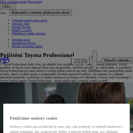
Přejít na hlavní obsah
(Press Enter)
Chci...
Kliknutím zavřete překryvné okno
Chci...
Vyhledat prodejce nebo servis
Testovací jízda
Sestavit Toyotu
Modely a ceníky
Přihlášení k odběru novinek
Objednat servis
Kontaktovat Toyotu
Přivolat asistenční službu
Pojištění Toyota Professional
Otevřít nabídku
V Toyotě Professional dobře víme, jak důležitá jsou vozidla k zajištění hladkého chodu podnikání. Služby
pojištění od Toyoty proto zahrnují různé typy autopojištění, navržené speciálně pro vaše potřeby. S pojištěním
Toyota Professional pro lehká užitková vozidla můžete cestovat bez obav. Nabídneme vám autopojištění přesně
na míru, jakož i kvalitní opravy a profesionální likvidaci pojistných událostí. To znamená, že v případě
jakýchkoli problémů s mobilitou se můžete spolehnout na širokou síť odborníků z Toyoty, kteří se postarají o
vysoce kvalitní opravy Toyota Professional – abyste mohli opět s jistotou vyrazit na cestu.
Používáme soubory cookie
Soubory cookie jsou používány k tomu, aby vám poskytly co nejlepší zkušenost s
našimi stránkami, aby poskytovaly služby a nástroje třetích stran, pro reklamní