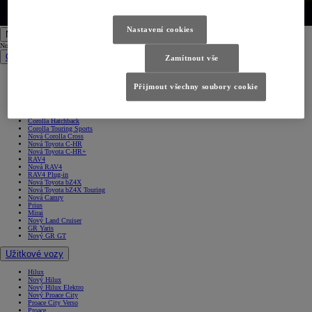
Nastavení cookies
Nová auta
Nová auta
Osobní vozy
Zamítnout vše
Aygo X
Yaris
Přijmout všechny soubory cookie
Nový Yaris Cross
Yaris Cross
Urban Cruiser
Corolla Sedan
Corolla Hatchback
Corolla Touring Sports
Nová Corolla Cross
Nová Toyota C-HR
Nová Toyota C-HR+
RAV4
Nová RAV4
RAV4 Plug-in
Nová Toyota bZ4X
Nová Toyota bZ4X Touring
Nová Camry
Prius
Mirai
Nový Land Cruiser
GR Yaris
Nový GR GT
Užitkové vozy
Hilux
Nový Hilux
Nový Hilux Elektro
Nový Proace City
Proace City Verso
Proace