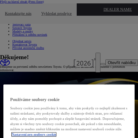
Přejít na hlavní obsah
(Press Enter)
Chci...
DEALER NAME
Kliknutím zavřete překryvné okno
Kontaktujte nás
Vyhledat prodejce
Chci...
Vyhledat prodejce nebo servis
Testovací jízda
Sestavit Toyotu
Modely a ceníky
Přihlášení k odběru novinek
Objednat servis
Kontaktovat Toyotu
Přivolat asistenční službu
Děkujeme!
Otevřít nabídku
Děkujeme za potvrzení odběru newsletteru Toyota. O případných aktualitách vás budeme s potěšením
informovat.
Používáme soubory cookie
Soubory cookie jsou používány k tomu, aby vám poskytly co nejlepší zkušenost s
našimi stránkami, aby poskytovaly služby a nástroje třetích stran, pro reklamní
účely, a aby nám pomohly pochopit a zlepšit fungování stránek. Doporučujeme,
abyste si všechny tyto soubory cookie ponechali, ale pokud s tím nesouhlasíte,
můžete je snadno změnit kliknutím na možnost nastavení souborů cookie níže.
Nastavení pro soubory cookie