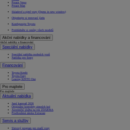
Proace Verso
Proace Max
Skladové a ojeté vozy
(Opens in new window)
Objednejte si testovací jízdu
Konfigurujte Toyotu
Prohlédněte si ceníky všech modelů
Akční nabídky a financování
Akční nabídky a financování
Speciální nabídky
Speciální nabídka osobních vozů
Nabídka pro firmy
Financování
Toyota Kredit
Toyota Easy
Leasing KINTO One
Pro majitele
Pro majitele
Aktuální nabídka
Jarní kampaň 2026
Originální komplety zimních kol
Asistenční služba na rok ZDARMA
Prodloužená záruka Extracare
Servis a služby
Slevový program pro starší vozy