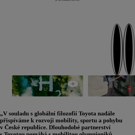
Next card
Previous 
Open card
Udržitelnost
Proace ProSport
„V souladu s globální filozofií Toyota nadále
přispíváme k rozvoji mobility, sportu a pohybu
v České republice. Dlouhodobé partnerství
s Toyotou pomáhá s mobilitou olympioniků,