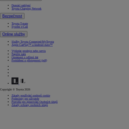
Domácí nabíjení
Toyota Charging Network
Bezpečnost
Toyota T-mate
Systém e-Call
Online služby
Služby Toyota Connected/MyToyota
Apple CarPlay™ a Android Auto™
Vyhledat prodejce nebo servis
Napište nám
Oznámení o sdílení dat
(Opens in new window)
Prohlášení o přístupnosti (pdf)
(Opens in new window)
(Opens in new window)
(Opens in new window)
(Opens in new window)
Copyright © Toyota 2026
Zásady používání souborů cookie
Podmínky pro uživatele
Pravidla pro zpracování Osobních údajů
Zásady ochrany osobních údajů