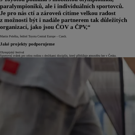
paralympioniků, ale i individuálních sportovců.
Je pro nás ctí a zároveň cítíme velkou radost
z možnosti být i nadále partnerem tak důležitých
organizací, jako jsou ČOV a ČPV,“
Martin Peleška, ředitel Toyota Central Europe – Czech.
Jaké projekty podporujeme
Olympijský festival
Sportovní svátek pro celou rodinu s desítkami disciplín, který přibližuje atmosféru her v Česku.