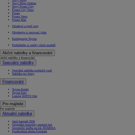
Nový Hilux Elektro
Nový Proace City
Proace City Verso
Proace
Proace Verso
Proace Max
(Opens in new window)
Skladové a ojeté vozy
Objednejte si testovací jízdu
Konfigurujte Toyotu
Prohlédněte si ceníky všech modelů
Akční nabídky a financování
Akční nabídky a financování
Speciální nabídky
Speciální nabídka osobních vozů
Nabídka pro firmy
Financování
Toyota Kredit
Toyota Easy
Leasing KINTO One
Pro majitele
Pro majitele
Aktuální nabídka
Jarní kampaň 2026
Originální komplety zimních kol
Asistenční služba na rok ZDARMA
Prodloužená záruka Extracare