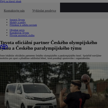
(Press Enter)
Přejít na hlavní obsah
Chci...
Chci...
Kontaktujte nás
Vyhledat prodejce
Kliknutím zavřete překryvné okno
Vyhledat prodejce nebo servis
Testovací jízda
Sestavit Toyotu
Modely a ceníky
Přihlášení k odběru novinek
Objednat servis
Kontaktovat Toyotu
Přivolat asistenční službu
Toyota oficiální partner Českého olympijského
týmu a Českého paralympijského týmu
Jsme lokálním oficiálním partnerem českého olympijského a paralympijského hnutí. Společně rozvíjíme
mobilitu pro sport a přinášíme udržitelná řešení, která pomáhají sportovcům i organizátorům.