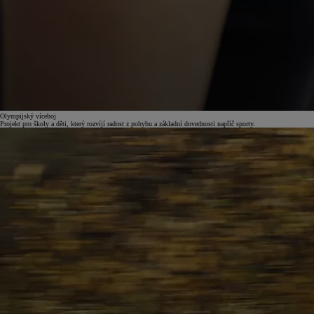
Olympijský víceboj
Projekt pro školy a děti, který rozvíjí radost z pohybu a základní dovednosti napříč sporty.