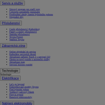
Servis a služby
Slevový program pro starší vozy
Celoroční uskladnění pneumatik
Prodloužení záruky baterie hybridního pohonu
Originální díly
Příslušenství
Ceník příslušenství (Kalkulátor)
Pakety a ceníky příslušenství
Nabídka příslušenství
Toyota Protect
Wallbox Toyota
Zákaznická zóna
Online objednání do servisu
Kalkulátor servisních úkonů
Aktualizace zařízení Touch 2 s navigací GO
Záruka na nové vozidlo a asistenční služby
Aktualizace map
Servisní historie vozidel
Technologie
Technologie
Elektrifikace
Let's go beyond
Elektrifikované modely Toyota
Plně hybridní pohon
Vodíkový palivový článek
Plug-in hybrid
Bateriové elektromobily
Nabíjení elektromobilu