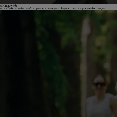
Olympijský běh
Největší běžecká událost u nás propojuje komunity po celé republice a vede k pravidelnému pohybu.