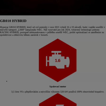
GR010 HYBRID
Hypercar GR010 HYBRID, který od své premiéry v roce 2021 vyhrál 16 z 19 závodů, bude i nadále soutěžit v
nejvyšší kategorii „LMH“ šampionátu WEC. Náš vyzyvatel pro rok 2024, vybavený technologií pohonu
RACING HYBRID, postupně zdokonalovanou v průběhu soutěží WEC, prošel optimalizací se zaměřením na
spolehlivost a efektivitu během zastávek v boxech.
Spalovací motor
3,5 litru V6 s přeplňováním a nejvyšším výkonem 520 kW používá 100% obnovitelné biopalivo.