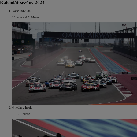
Kalendář sezóny 2024
Katar 1812 km
29. února až 2. března
6 hodin v Imole
19.–21. dubna