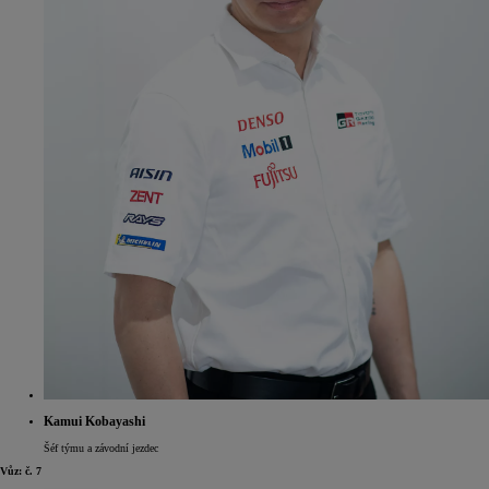
Kamui Kobayashi
Šéf týmu a závodní jezdec
Vůz: č. 7