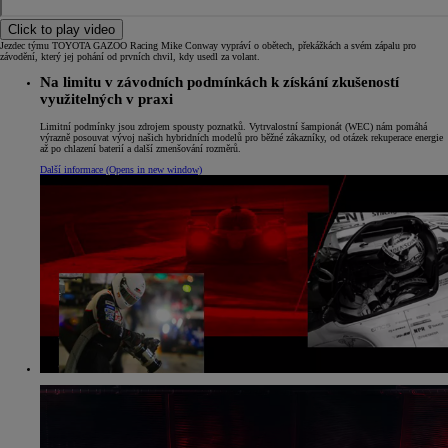
Click to play video
Jezdec týmu TOYOTA GAZOO Racing Mike Conway vypráví o obětech, překážkách a svém zápalu pro
závodění, který jej pohání od prvních chvil, kdy usedl za volant.
Na limitu v závodních podmínkách k získání zkušeností
využitelných v praxi
Limitní podmínky jsou zdrojem spousty poznatků. Vytrvalostní šampionát (WEC) nám pomáhá
výrazně posouvat vývoj našich hybridních modelů pro běžné zákazníky, od otázek rekuperace energie
až po chlazení baterií a další zmenšování rozměrů.
Další informace
(Opens in new window)