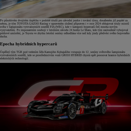
Po působivém dvojitém úspěchu v podobě titulů pro závodní jezdce i tovární týmy, dosaženém již popáté za
sebou, je tým TOYOTA GAZOO Racing v upraveném složení připraven i v roce 2024 obhajovat tituly mistrů
světa v šampionátu vytrvalostních soutěží FIA (WEC), kde v kategorii hypercarů čelí mnoha novým
vyzyvatelům. Po impozantním souboji v letošním závodu 24 hodin Le Mans, kde tým zaslouženě vybojoval
pódiové umístění, je Toyota ve zbytku letošní sezóny odhodlána více než kdy jindy předvést svého bojovného
ducha.
Epocha hybridních hypercarů
Úspěšný tým TGR pod vedením šéfa Kamujiho Kobajašiho vstupuje do 12. sezóny světového šampionátu
vytrvalostních soutěží, kde se prostřednictvím vozů GR010 HYBRID chystá opět posouvat hranice hybridních
elektrických technologií.