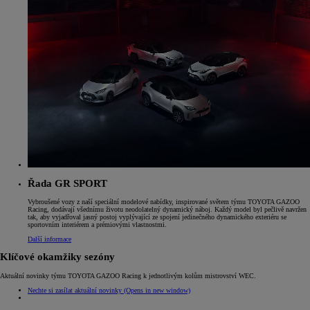
Řada GR SPORT
Vybroušené vozy z naší speciální modelové nabídky, inspirované světem týmu TOYOTA GAZOO
Racing, dodávají všednímu životu neodolatelný dynamický náboj. Každý model byl pečlivě navržen
tak, aby vyjadřoval jasný postoj vyplývající ze spojení jedinečného dynamického exteriéru se
sportovním interiérem a prémiovými vlastnostmi.
Další informace
Klíčové okamžiky sezóny
Aktuální novinky týmu TOYOTA GAZOO Racing k jednotlivým kolům mistrovství WEC.
Nechte si zasílat aktuální novinky
(Opens in new window)