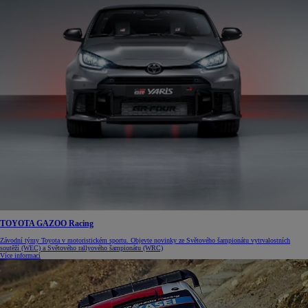
TOYOTA GAZOO Racing
Závodní týmy Toyota v motoristickém sportu. Objevte novinky ze Světového šampionátu vytrvalostních
soutěží (WEC) a Světového rallyového šampionátu (WRC)
Více informací