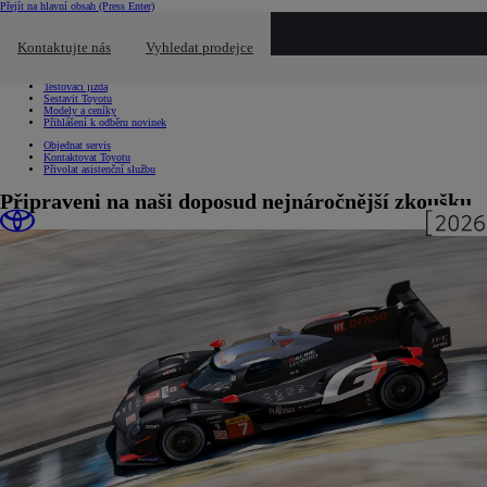
Přejít na hlavní obsah
(Press Enter)
Chci...
Kliknutím zavřete překryvné okno
Kontaktujte nás
Vyhledat prodejce
Chci...
Vyhledat prodejce nebo servis
Testovací jízda
Sestavit Toyotu
Modely a ceníky
Přihlášení k odběru novinek
Objednat servis
Kontaktovat Toyotu
Přivolat asistenční službu
Připraveni na naši doposud nejnáročnější zkoušku