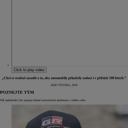
Click to play video
„Chci se osobně zasadit o to, aby automobily přinášely radost i v příštích 100 letech.“
AKIO TOYODA, 2018
POZNEJTE TÝM
Náš nadnárodní tým spojuje bohaté motoristické zkušenosti z celého světa.