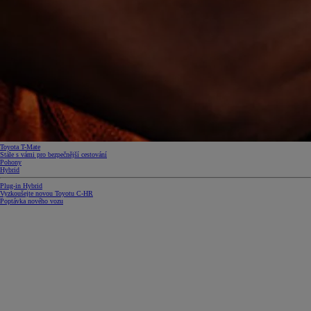
Toyota T-Mate
Stále s vámi pro bezpečnější cestování
Pohony
Hybrid
Plug-in Hybrid
Vyzkoušejte novou Toyotu C‑HR
Poptávka nového vozu