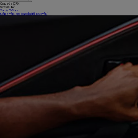
Cena od s DPH
809 900 Kč
Toyota T-Mate
Stále s vámi pro bezpečnější cestování