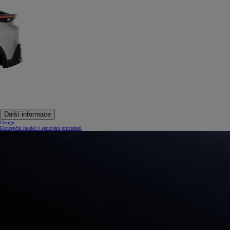
Další informace
Design
Koncepční model v sériovém provedení