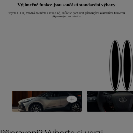
Výjimečné funkce jsou součástí standardní výbavy
Toyota C-HR, vhodná do města i mimo něj, může se pochlubit působivými základními funkcemi
připravenými na cokoliv.
Další
Předchozí
Koncepční model v sériovém
Open card
provedení
Uživatelské prostřed
Připraveni? Vyberte si verzi