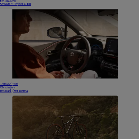
Konfigurátor
Sestavte si Toyotu C-HR
Testovací jízda
Objednejte si
testovací jízdu zdarma