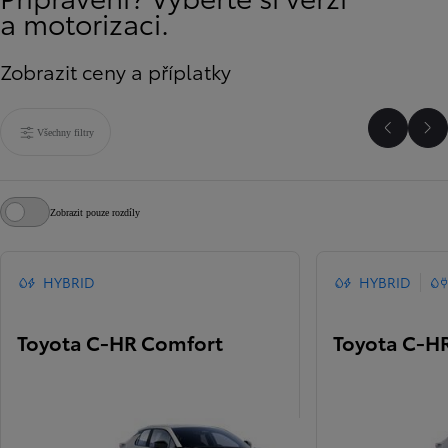
a motorizaci.
Zobrazit ceny a příplatky
Všechny filtry
Přejít n
Pře
Zobrazit pouze rozdíly
HYBRID
HYBRID
Toyota C-HR Comfort
Toyota C-HR