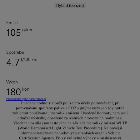
Hybrid (benzín)
Emise
105
g/km
Spotřeba
4.7
l/100 km
Výkon
180
koní
Prozkoumat specifikace modelu
Uváděné hodnoty slouží pouze pro účely porovnávání; při
porovnávání spotřeby paliva a CO2 s jinými vozy je vždy nutné
zohlednit používanou metodiku měření. Uvedené hodnoty nemusejí
odrážet výsledky dosažené za reálných provozních podmínek.
Všechna vozidla jsou testována na základě metodiky měření WLTP
(World Harmonised Light Vehicle Test Procedure). Nejnovější
informace naleznete na webových stránkách orgánu Vehicle
Certification Agency. Prvky volitelné výbavy a příslušenství