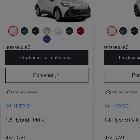
Bílá čistá
Modrozelená
Černá noční obloha
Stříbrná třpytivá
Bílá perleťová
Šedá břidlicová
Červená karmínová
Bílá čistá
Modrozelená
Čern
Modrá hlubinná
809 900 Kč
919 900 Kč
Prozkoumat a konfigurovat
Prozkouma
Toyota C-HR Comfort
Porovnat
Por
Informace o motoru
Nabízené motorizace
HYBRID
HYBRID
1.8 Hybrid (140 k)
1.8 Hybrid (140 
4x2, CVT
4x2, CVT