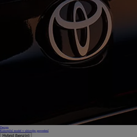
Design
Koncepční model v sériovém provedení
Hybrid (benzín)