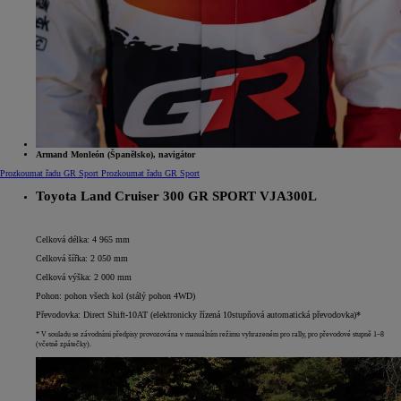
Armand Monleón (Španělsko), navigátor
Prozkoumat řadu GR Sport
Prozkoumat řadu GR Sport
Toyota Land Cruiser 300 GR SPORT VJA300L
Celková délka: 4 965 mm
Celková šířka: 2 050 mm
Celková výška: 2 000 mm
Pohon: pohon všech kol (stálý pohon 4WD)
Převodovka: Direct Shift-10AT (elektronicky řízená 10stupňová automatická převodovka)*
* V souladu se závodními předpisy provozována v manuálním režimu vyhrazeném pro rally, pro převodové stupně 1–8
(včetně zpátečky).