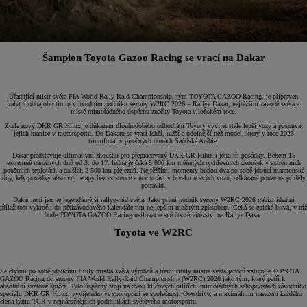
Šampion Toyota Gazoo Racing se vrací na Dakar
Úřadující mistr světa FIA World Rally-Raid Championship, tým TOYOTA GAZOO Racing, je připraven
zahájit obhajobu titulu v úvodním podniku sezony W2RC 2026 – Rallye Dakar, nejtěžším závodě světa a
místě mimořádného úspěchu značky Toyota v loňském roce.
Zcela nový DKR GR Hilux je důkazem dlouhodobého odhodlání Toyoty vyvíjet stále lepší vozy a posouvat
jejich hranice v motorsportu. Do Dakaru se vrací lehčí, tužší a odolnější než model, který v roce 2025
triumfoval v písečných dunách Saúdské Arábie.
Dakar představuje ultimativní zkoušku pro přepracovaný DKR GR Hilux i jeho tři posádky. Během 15
extrémně náročných dnů od 3. do 17. ledna je čeká 5 000 km měřených rychlostních zkoušek v extrémních
pouštních teplotách a dalších 2 500 km přejezdů. Nejtěžšími momenty budou dva po sobě jdoucí maratonské
dny, kdy posádky absolvují etapy bez asistence a noc stráví v bivaku u svých vozů, odkázané pouze na příděly
potravin.
Dakar není jen nejlegendárnější rallye-raid světa. Jako první podnik sezony W2RC 2026 nabízí ideální
příležitost vykročit do pětizávodového kalendáře tím nejlepším možným způsobem. Čeká se epická bitva, v níž
bude TOYOTA GAZOO Racing usilovat o své čtvrté vítězství na Rallye Dakar.
Toyota ve W2RC
Se čtyřmi po sobě jdoucími tituly mistra světa výrobců a třemi tituly mistra světa jezdců vstupuje TOYOTA
GAZOO Racing do sezony FIA World Rally-Raid Championship (W2RC) 2026 jako tým, který patří k
absolutní světové špičce. Tyto úspěchy stojí na dvou klíčových pilířích: mimořádných schopnostech závodního
speciálu DKR GR Hilux, vyvíjeného ve spolupráci se společností Overdrive, a maximálním nasazení každého
člena týmu TGR v nejnáročnějších podmínkách světového motorsportu.