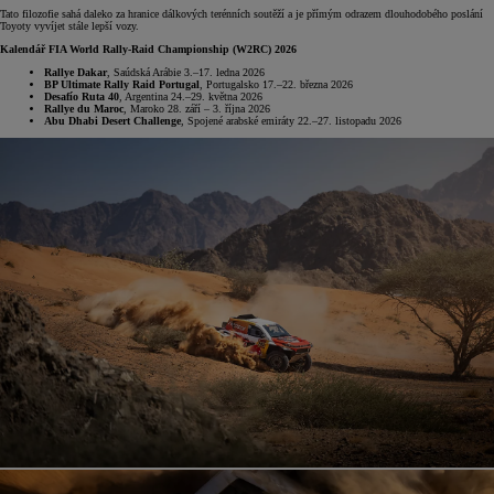
Tato filozofie sahá daleko za hranice dálkových terénních soutěží a je přímým odrazem dlouhodobého poslání
Toyoty vyvíjet stále lepší vozy.
Kalendář FIA World Rally-Raid Championship (W2RC) 2026
Rallye Dakar
, Saúdská Arábie 3.–17. ledna 2026
BP Ultimate Rally Raid Portugal
, Portugalsko 17.–22. března 2026
Desafío Ruta 40
, Argentina 24.–29. května 2026
Rallye du Maroc
, Maroko 28. září – 3. října 2026
Abu Dhabi Desert Challenge
, Spojené arabské emiráty 22.–27. listopadu 2026