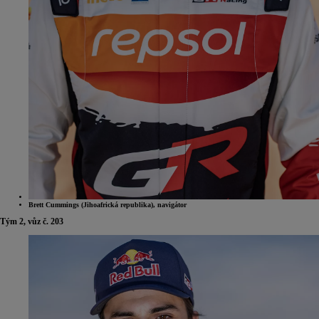
Brett Cummings (Jihoafrická republika), navigátor
Tým 2, vůz č. 203