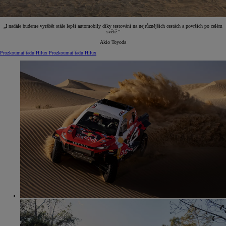
„I nadále budeme vyrábět stále lepší automobily díky testování na nejrůznějších cestách a površích po celém
světě.“
Akio Toyoda
Prozkoumat řadu Hilux
Prozkoumat řadu Hilux