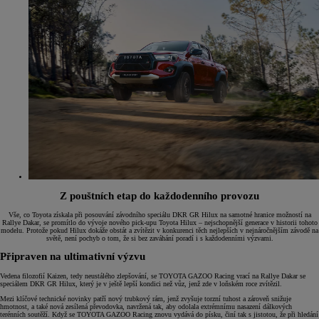
Z pouštních etap do každodenního provozu
Vše, co Toyota získala při posouvání závodního speciálu DKR GR Hilux na samotné hranice možností na
Rallye Dakar, se promítlo do vývoje nového pick-upu Toyota Hilux – nejschopnější generace v historii tohoto
modelu. Protože pokud Hilux dokáže obstát a zvítězit v konkurenci těch nejlepších v nejnáročnějším závodě na
světě, není pochyb o tom, že si bez zaváhání poradí i s každodenními výzvami.
Připraven na ultimativní výzvu
Vedena filozofií Kaizen, tedy neustálého zlepšování, se TOYOTA GAZOO Racing vrací na Rallye Dakar se
speciálem DKR GR Hilux, který je v ještě lepší kondici než vůz, jenž zde v loňském roce zvítězil.
Mezi klíčové technické novinky patří nový trubkový rám, jenž zvyšuje torzní tuhost a zároveň snižuje
hmotnost, a také nová zesílená převodovka, navržená tak, aby odolala extrémnímu nasazení dálkových
terénních soutěží. Když se TOYOTA GAZOO Racing znovu vydává do písku, činí tak s jistotou, že při hledání