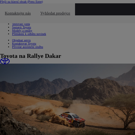
Přejít na hlavní obsah
(Press Enter)
Chci...
Kliknutím zavřete překryvné okno
Kontaktujte nás
Vyhledat prodejce
Chci...
Vyhledat prodejce nebo servis
Testovací jízda
Sestavit Toyotu
Modely a ceníky
Přihlášení k odběru novinek
Objednat servis
Kontaktovat Toyotu
Přivolat asistenční službu
Toyota na Rallye Dakar