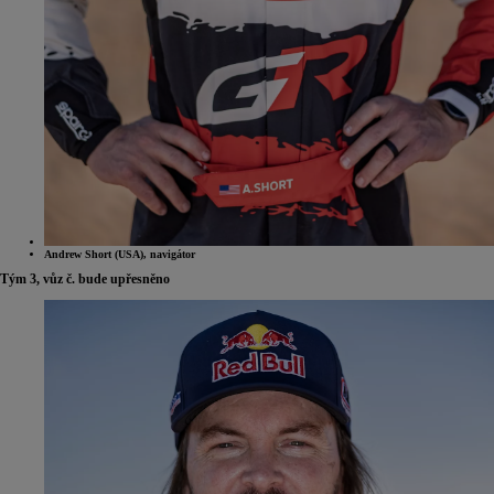
Andrew Short (USA), navigátor
Tým 3, vůz č. bude upřesněno