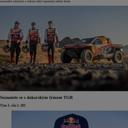
maximální odolnosti a výkonu nebyl opomenut jediný detail.
Seznamte se s dakarským týmem TGR
Tým 1, vůz č. 202