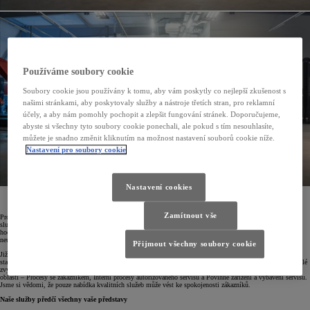
Používáme soubory cookie
Soubory cookie jsou používány k tomu, aby vám poskytly co nejlepší zkušenost s
našimi stránkami, aby poskytovaly služby a nástroje třetích stran, pro reklamní
účely, a aby nám pomohly pochopit a zlepšit fungování stránek. Doporučujeme,
abyste si všechny tyto soubory cookie ponechali, ale pokud s tím nesouhlasíte,
můžete je snadno změnit kliknutím na možnost nastavení souborů cookie níže.
Nastavení pro soubory cookie
Nastavení cookies
Hlavním cílem značky Toyota je maximální spokojenost každého zákazníka
Zamítnout vše
Prodejem nového vozidla Toyota naše péče o zákazníky nekončí. Neustále dbáme na to, aby naše servisní
služby byly komplexní, kvalitní a efektivní. Značka Toyota několikrát získala první místo v celoevropském
hodnocení spokojenosti zákazníků s poprodejními službami před ostatními konkurenčními značkami. Jsme
neustále motivováni ke zvyšování poskytované úrovně služeb pro naše zákazníky.
Přijmout všechny soubory cookie
Již v roce 2001 jsme vytvořili program Toyota Service Marketing, který autorizovaným servisům Toyota
stanovuje veškeré postupy a činnosti v oblasti poprodejních služeb. Hlavním cílem programu TSM je neustálé
zvyšování spokojenosti zákazníků a kvality poskytovaných služeb. Tento program je rozdělen na tři základní
oblasti – Procesy se zákazníkem, Interní procesy autorizovaného servisu a Povinné zařízení a vybavení servisu.
Jsme si vědomi, že pouze nabídka kvalitních služeb může vést ke spokojenosti zákazníků.
Naše služby předčí všechny vaše představy