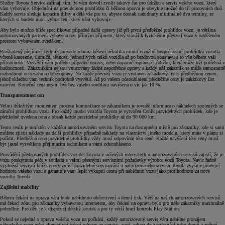
Služby Toyota Service začínají tím, že vám dovolí zvolit takový čas pro údržbu a servis vašeho vozu, který
vám vyhovuje. Objednání na pravidelnou prohlídku či běžnou opravu je obvykle možné do tří pracovních dnů.
Každý servis sleduje kapacitu dílny a dělá vše pro to, abyste dostali nabídnuty minimálně dva termíny, ze
kterých si budete moci vybrat ten, který vám vyhovuje.
Aby bylo možno blíže specifikovat případné další opravy již při první předběžné prohlídce vozu, je většina
autorizovaných partnerů vybavena tzv. přímým příjmem, který slouží k fyzickému převzetí vozu v odděleném
prostoru vybaveném zvedákem.
Proškolený přejímací technik provede zdarma během několika minut vizuální bezpečnostní prohlídku vozidla
včetně karoserie, tlumičů, těsnosti jednotlivých celků vozidla až po brzdovou soustavu a to vše během vaší
přítomnosti. Vysvětlí vám potřebu případné opravy, nebo doporučí opravu či údržbu, která může být potřebná v
budoucnosti. Zákazníkům nejsou vnucovány žádné nepotřebné opravy a každý náš zákazník se může samostatně
rozhodnout o rozsahu a době opravy. Na každé převzetí vozu je vystaven zakázkový list s předběžnou cenou,
jehož skladbu vám technik podrobně vysvětlí. Až po vašem odsouhlasení předběžné ceny je zakázkový list
uzavřen. Konečná cena nesmí být bez vašeho souhlasu navýšena o víc jak 10 %.
Transparentnost cen
Velmi důležitým momentem procesu komunikace se zákazníkem je rovněž informace o nákladech spojených se
záruční prohlídkou vozu. Pro každý model vozidla Toyota je vytvořen Ceník pravidelných prohlídek, kde je
přehledně uvedena cena a obsah každé pravidelné prohlídky až do 90 000 km.
Tento ceník je umístěn v každém autorizovaném servisu Toyota na dostupném místě pro zákazníky, kde si sami
můžete zjistit náklady na další prohlídky případně náklady na vlastnictví jiného modelu, který máte v plánu si
pořídit. Předběžná cena pravidelné prohlídky vždy musí odpovídat této ceně. Každé navýšení této ceny musí
být jasně vysvětleno přejímacím technikem a vámi odsouhlaseno.
Provádění předepsaných prohlídek vozidel Toyota v určených intervalech u autorizovaných servisů zajistí, že je
vozu poskytnuta péče v souladu s velmi přesnými servisními požadavky výrobce vozů Toyota. Navíc řádně
vyplněná servisní knížka potvrzující pravidelné servisování u autorizovaného servisu Toyota zvyšuje prodejní
hodnotu vašeho vozu a garantuje vám lepší výkupní centu při nabídnutí vozu jako protihodnotu za nové
vozidlo Toyota.
Zajištění mobility
Během čekání na opravu vám bude nabídnuto občerstvení a denní tisk. Většina našich autorizovaných servisů
má čekací zónu pro zákazníky vybavenou internetem, aby čekání na opravu bylo pro naše zákazníky maximálně
pohodlné. Pro děti je k dispozici dětský koutek a pro ty větší hrací konzole Play Station.
Pokud se nejedná o opravu vašeho vozu na počkání, každý autorizovaný servis vám nabídne pronájem
náhradního vozu nebo alternativní řešení odvozu ze servisu, např. odvoz do zaměstnání nebo domů a zpětné