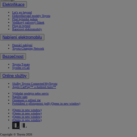
Elektrifikace
Let's go beyond
Elektrifikované modely Toyota
Plně hybridní pohon
Vodíkový palivový článek
Plug-in hybrid
Bateriové elektromobily
Nabíjení elektromobilu
Domácí nabíjení
Toyota Charging Network
Bezpečnost
Toyota T-mate
Systém e-Call
Online služby
Služby Toyota Connected/MyToyota
Apple CarPlay™ a Android Auto™
Vyhledat prodejce nebo servis
Napište nám
Oznámení o sdílení dat
Prohlášení o přístupnosti (pdf)
(Opens in new window)
(Opens in new window)
(Opens in new window)
(Opens in new window)
(Opens in new window)
Copyright © Toyota 2026