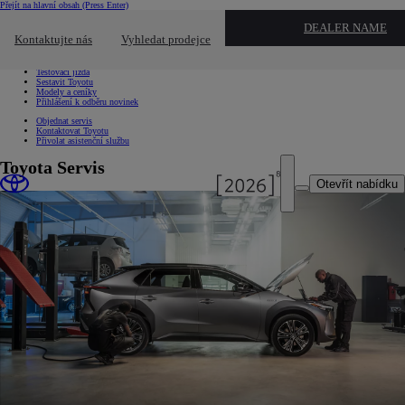
Přejít na hlavní obsah
(Press Enter)
Chci...
DEALER NAME
Kliknutím zavřete překryvné okno
Kontaktujte nás
Vyhledat prodejce
Chci...
Vyhledat prodejce nebo servis
Testovací jízda
Sestavit Toyotu
Modely a ceníky
Přihlášení k odběru novinek
Objednat servis
Kontaktovat Toyotu
Přivolat asistenční službu
Toyota Servis
Otevřít nabídku