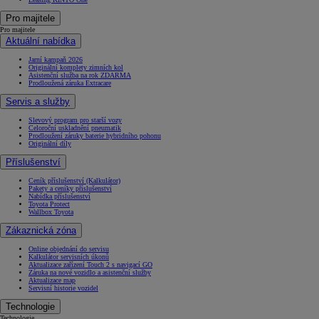
Pro majitele
Pro majitele
Aktuální nabídka
Jarní kampaň 2026
Originální komplety zimních kol
Asistenční služba na rok ZDARMA
Prodloužená záruka Extracare
Servis a služby
Slevový program pro starší vozy
Celoroční uskladnění pneumatik
Prodloužení záruky baterie hybridního pohonu
Originální díly
Příslušenství
Ceník příslušenství (Kalkulátor)
Pakety a ceníky příslušenství
Nabídka příslušenství
Toyota Protect
Wallbox Toyota
Zákaznická zóna
Online objednání do servisu
Kalkulátor servisních úkonů
Aktualizace zařízení Touch 2 s navigací GO
Záruka na nové vozidlo a asistenční služby
Aktualizace map
Servisní historie vozidel
Technologie
Technologie