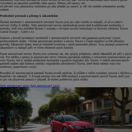
vyzvednutí po ukončení prohlídky nebo opravy. Během celé opravy, tzn.
od převzetí vozu přejímacím technikem po jeho předání po opravě, je váš vůz chráněn ochrannými potahy
sedadel.
Proškolený personál a přístup k zákazníkům
Školení mechanici v autorizovaných servisech Toyota jsou pro vaše vozidlo to nejlepší, ať už se jedná o
servisní služby či údržbu. Naše autorizované servisy zaměstnávají pouze plně kvalifikované mechaniky a
techniky, kteří jsou průběžně školeni v souladu s vývojem nových technologií ve školícím středisku Toyota
Central Europe – Czech s.r.o.
Znalosti a úroveň dovedností mechaniků v autorizovaných servisech vám garantuje poskytnutí vysoce
profesionálních služeb. Všichni autorizovaní prodejci a servisy Toyota v České republice se řídí přísnými
pravidly Zákaznické charty, která je viditelně vystavena v jejich prostorách příjmu. Ta je zavazuje poskytovat
zákazníkovi tu nejlepší péči ve všech oblastech jejich činnosti.
Pouze autorizované servisy Toyota jsou vybaveny tak, aby splnily požadavky našich zákazníků při péči o jejich
vůz. Pro údržbu a opravy je autorizovaný servis vybaven speciálním nářadím a vybavením konstruovaným pro
vozy Toyota, má ty nejlépe proškolené mechaniky a používá originální díly Toyota. U našich autorizovaných
partnerů najdete také bohatou nabídku originálního příslušenství Toyota, které dodá vašemu vozu více
osobitosti, praktičnosti a stylu.
Rozsáhlá síť autorizovaných partnerů Toyota rovněž zajišťuje, že můžete s vaším vozidlem cestovat s důvěrou a
bezpečně i do zahraničí. V Evropě existuje více než 3000 prodejců a autorizovaných servisů Toyota, kteří jsou
tu pro vás připravení pomoci v případě, že budete potřebovat jejich služby.
Najít autorizovaný servis
Najít autorizovaný servis