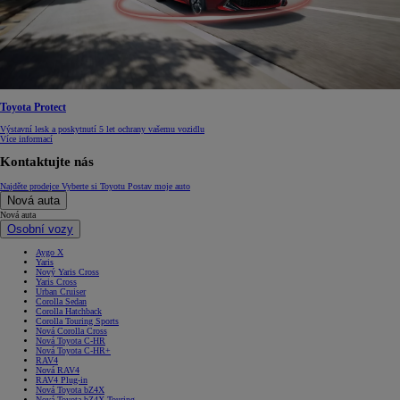
Toyota Protect
Výstavní lesk a poskytnutí 5 let ochrany vašemu vozidlu
Více informací
Kontaktujte nás
Najděte prodejce
Vyberte si Toyotu
Postav moje auto
Nová auta
Nová auta
Osobní vozy
Aygo X
Yaris
Nový Yaris Cross
Yaris Cross
Urban Cruiser
Corolla Sedan
Corolla Hatchback
Corolla Touring Sports
Nová Corolla Cross
Nová Toyota C-HR
Nová Toyota C-HR+
RAV4
Nová RAV4
RAV4 Plug-in
Nová Toyota bZ4X
Nová Toyota bZ4X Touring