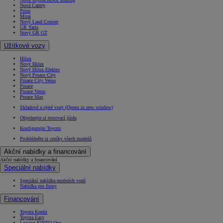
Nová Camry
Prius
Mirai
Nový Land Cruiser
GR Yaris
Nový GR GT
Užitkové vozy
Hilux
Nový Hilux
Nový Hilux Elektro
Nový Proace City
Proace City Verso
Proace
Proace Verso
Proace Max
Skladové a ojeté vozy
(Opens in new window)
Objednejte si testovací jízdu
Konfigurujte Toyotu
Prohlédněte si ceníky všech modelů
Akční nabídky a financování
Akční nabídky a financování
Speciální nabídky
Speciální nabídka osobních vozů
Nabídka pro firmy
Financování
Toyota Kredit
Toyota Easy
Leasing KINTO One