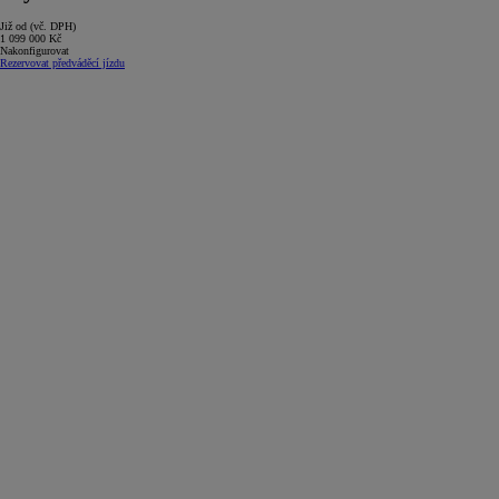
Již od (vč. DPH)
1 099 000 Kč
Nakonfigurovat
Rezervovat předváděcí jízdu