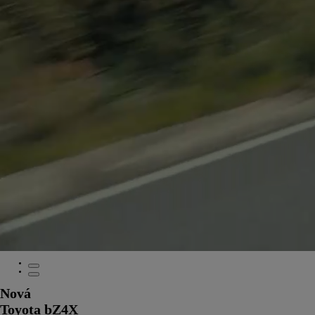
Nová
Toyota bZ4X