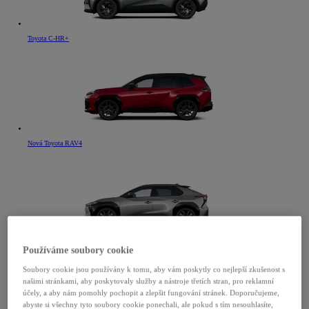
Toyota C-HR+
Nová Toyota RAV4
Toyota bZ4X
Používáme soubory cookie
Soubory cookie jsou používány k tomu, aby vám poskytly co nejlepší zkušenost s
našimi stránkami, aby poskytovaly služby a nástroje třetích stran, pro reklamní
účely, a aby nám pomohly pochopit a zlepšit fungování stránek. Doporučujeme,
abyste si všechny tyto soubory cookie ponechali, ale pokud s tím nesouhlasíte,