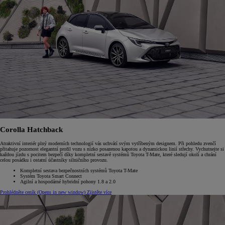
Corolla Hatchback
Atraktivní interiér plný moderních technologií vás uchvátí svým vytříbeným designem. Při pohledu zvenčí
přitahuje pozornost elegantní profil vozu s nízko posazenou kapotou a dynamickou linií střechy. Vychutnejte si
každou jízdu s pocitem bezpečí díky kompletní sestavě systémů Toyota T-Mate, které sledují okolí a chrání
celou posádku i ostatní účastníky silničního provozu.
Kompletní sestava bezpečnostních systémů Toyota T-Mate
Systém Toyota Smart Connect
Agilní a hospodárné hybridní pohony 1.8 a 2.0
Prohlédněte ceník
(Opens in new window)
Zjistěte více