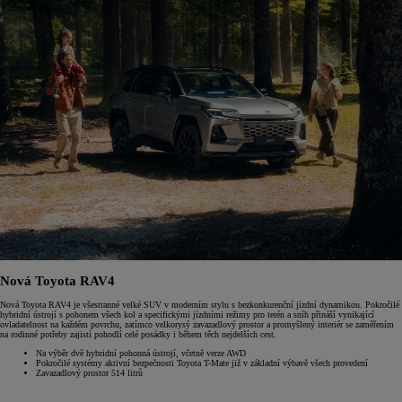
Nová Toyota RAV4
Nová Toyota RAV4 je všestranné velké SUV v moderním stylu s bezkonkurenční jízdní dynamikou. Pokročilé
hybridní ústrojí s pohonem všech kol a specifickými jízdními režimy pro terén a sníh přináší vynikající
ovladatelnost na každém povrchu, zatímco velkorysý zavazadlový prostor a promyšlený interiér se zaměřením
na rodinné potřeby zajistí pohodlí celé posádky i během těch nejdelších cest.
Na výběr dvě hybridní pohonná ústrojí, včetně verze AWD
Pokročilé systémy aktivní bezpečnosti Toyota T-Mate již v základní výbavě všech provedení
Zavazadlový prostor 514 litrů