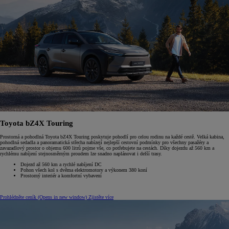
Toyota bZ4X Touring
Prostorná a pohodlná Toyota bZ4X Touring poskytuje pohodlí pro celou rodinu na každé cestě. Velká kabina,
pohodlná sedadla a panoramatická střecha nabízejí nejlepší cestovní podmínky pro všechny pasažéry a
zavazadlový prostor o objemu 600 litrů pojme vše, co potřebujete na cestách. Díky dojezdu až 560 km a
rychlému nabíjení stejnosměrným proudem lze snadno naplánovat i delší trasy.
Dojezd až 560 km a rychlé nabíjení DC
Pohon všech kol s dvěma elektromotory a výkonem 380 koní
Prostorný interiér a komfortní vybavení
Prohlédněte ceník
(Opens in new window)
Zjistěte více