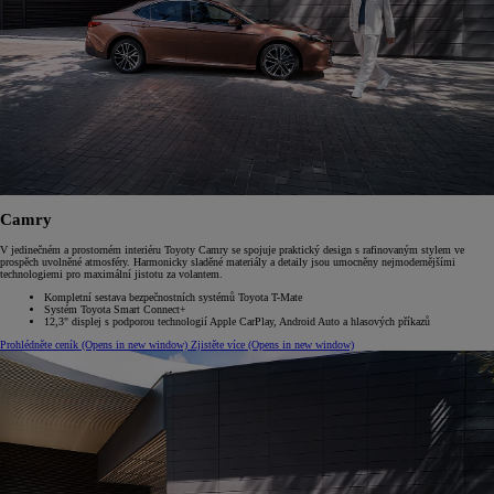
Camry
V jedinečném a prostorném interiéru Toyoty Camry se spojuje praktický design s rafinovaným stylem ve
prospěch uvolněné atmosféry. Harmonicky sladěné materiály a detaily jsou umocněny nejmodernějšími
technologiemi pro maximální jistotu za volantem.
Kompletní sestava bezpečnostních systémů Toyota T-Mate
Systém Toyota Smart Connect+
12,3" displej s podporou technologií Apple CarPlay, Android Auto a hlasových příkazů
Prohlédněte ceník
(Opens in new window)
Zjistěte více
(Opens in new window)