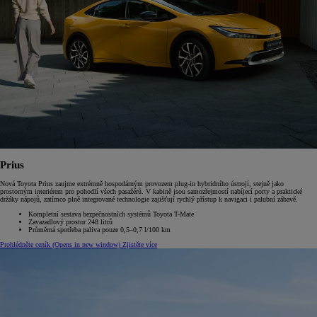
Prius
Nová Toyota Prius zaujme extrémně hospodárným provozem plug-in hybridního ústrojí, stejně jako
prostorným interiérem pro pohodlí všech pasažérů. V kabině jsou samozřejmostí nabíjecí porty a praktické
držáky nápojů, zatímco plně integrované technologie zajišťují rychlý přístup k navigaci i palubní zábavě.
Kompletní sestava bezpečnostních systémů Toyota T-Mate
Zavazadlový prostor 248 litrů
Průměrná spotřeba paliva pouze 0,5–0,7 l/100 km
Prohlédněte ceník
(Opens in new window)
Zjistěte více