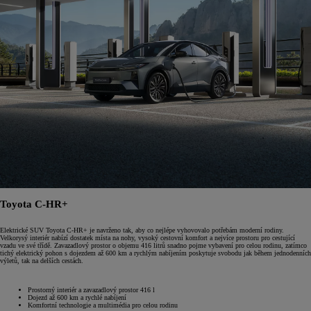
Toyota C-HR+
Elektrické SUV Toyota C-HR+ je navrženo tak, aby co nejlépe vyhovovalo potřebám moderní rodiny.
Velkorysý interiér nabízí dostatek místa na nohy, vysoký cestovní komfort a nejvíce prostoru pro cestující
vzadu ve své třídě. Zavazadlový prostor o objemu 416 litrů snadno pojme vybavení pro celou rodinu, zatímco
tichý elektrický pohon s dojezdem až 600 km a rychlým nabíjením poskytuje svobodu jak během jednodenních
výletů, tak na delších cestách.
Prostorný interiér a zavazadlový prostor 416 l
Dojezd až 600 km a rychlé nabíjení
Komfortní technologie a multimédia pro celou rodinu