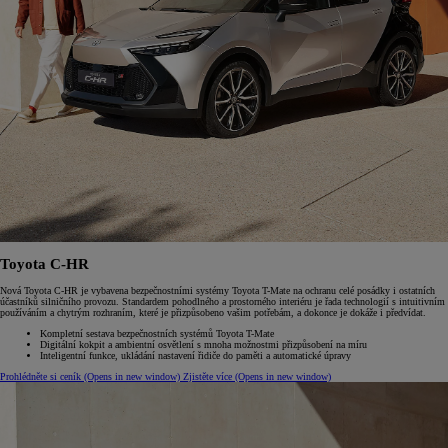
Toyota C-HR
Nová Toyota C-HR je vybavena bezpečnostními systémy Toyota T-Mate na ochranu celé posádky i ostatních
účastníků silničního provozu. Standardem pohodlného a prostorného interiéru je řada technologií s intuitivním
používáním a chytrým rozhraním, které je přizpůsobeno vašim potřebám, a dokonce je dokáže i předvídat.
Kompletní sestava bezpečnostních systémů Toyota T-Mate
Digitální kokpit a ambientní osvětlení s mnoha možnostmi přizpůsobení na míru
Inteligentní funkce, ukládání nastavení řidiče do paměti a automatické úpravy
Prohlédněte si ceník
(Opens in new window)
Zjistěte více
(Opens in new window)