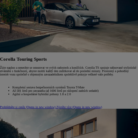
Corolla Touring Sports
Žijte naplno a nenechte se omezovat ve svých radostech a koníčcích. Corolla TS spojuje rafinované stylistické
ztvárnění s funkčností, abyste mohli každý den zužitkovat až do poslední minuty. Prostorný a pohodlný
interiér vozu společně s objemným zavazadelníkem spolehlivě pokryje veškeré vaše potřeby.
Kompletní sestava bezpečnostních systémů Toyota T-Mate
Až 581 litrů pro zavazadla (až 1606 litrů po sklopení zadních sedadel)
Agilní a hospodárné hybridní pohony 1.8 a 2.0
Prohlédněte si ceník
(Opens in new window)
Zjistěte více
(Opens in new window)