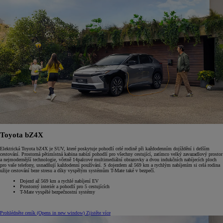
Toyota bZ4X
Elektrická Toyota bZ4X je SUV, které poskytuje pohodlí celé rodině při každodenním dojíždění i delším
cestování. Prostorná pětimístná kabina nabízí pohodlí pro všechny cestující, zatímco velký zavazadlový prostor
a nejmodernější technologie, včetně 14palcové multimediální obrazovky a dvou indukčních nabíjecích ploch
pro vaše telefony, usnadňují každodenní používání. S dojezdem až 569 km a rychlým nabíjením si celá rodina
užije cestování beze stresu a díky vyspělým systémům T-Mate také v bezpečí.
Dojezd až 569 km a rychlé nabíjení EV
Prostorný interiér a pohodlí pro 5 cestujících
T-Mate vyspělé bezpečnostní systémy
Prohlédněte ceník
(Opens in new window)
Zjistěte více