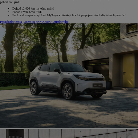
pohodlnou jízdu.
Dojezd až 426 km na jedno nabití
Pohon FWD nebo AWD
Funkce dostupné v aplikaci MyToyota přinášejí hladké propojení všech digitálních prostředí
Prohlédněte ceník
(Opens in new window)
Zjistěte více