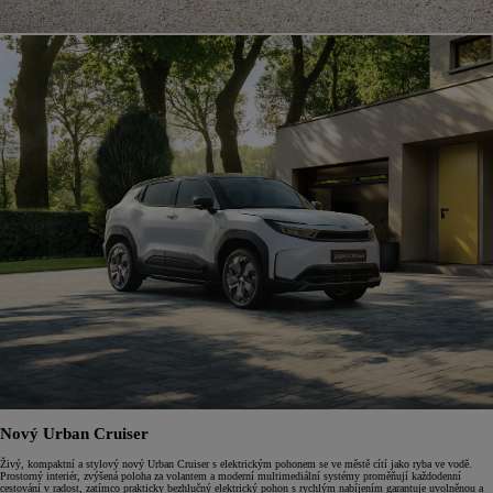
Nový Urban Cruiser
Živý, kompaktní a stylový nový Urban Cruiser s elektrickým pohonem se ve městě cítí jako ryba ve vodě.
Prostorný interiér, zvýšená poloha za volantem a moderní multimediální systémy proměňují každodenní
cestování v radost, zatímco prakticky bezhlučný elektrický pohon s rychlým nabíjením garantuje uvolněnou a