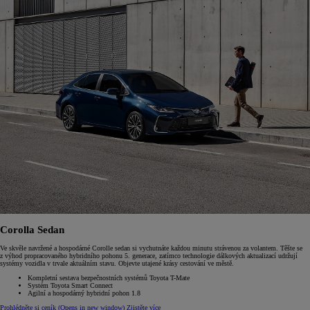
Corolla Sedan
Ve skvěle navržené a hospodárné Corolle sedan si vychutnáte každou minutu strávenou za volantem. Těšte se
z výhod propracovaného hybridního pohonu 5. generace, zatímco technologie dálkových aktualizací udržují
systémy vozidla v trvale aktuálním stavu. Objevte utajené krásy cestování ve městě.
Kompletní sestava bezpečnostních systémů Toyota T-Mate
Systém Toyota Smart Connect
Agilní a hospodárný hybridní pohon 1.8
Prohlédněte si ceník
(Opens in new window)
Zjistěte více