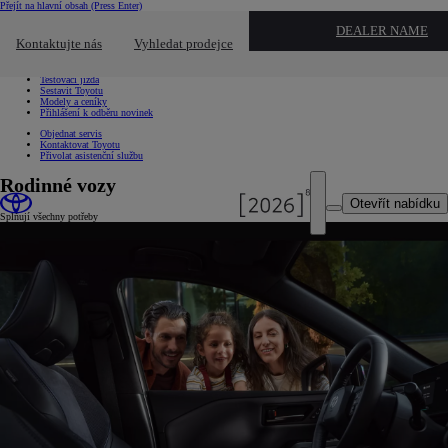
Přejít na hlavní obsah
(Press Enter)
Chci...
DEALER NAME
Kliknutím zavřete překryvné okno
Kontaktujte nás
Vyhledat prodejce
Chci...
Vyhledat prodejce nebo servis
Testovací jízda
Sestavit Toyotu
Modely a ceníky
Přihlášení k odběru novinek
Objednat servis
Kontaktovat Toyotu
Přivolat asistenční službu
Rodinné vozy
Otevřít nabídku
Splňují všechny potřeby