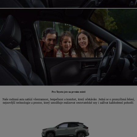
Pro Toyotu jste na prvním místě
Naše rodinná auta nabízí všestrannost, bezpečnost a komfort, který očekáváte. Jedná se o promyšlená řešení,
nejnovější technologie a prostor, který umožňuje realizovat cestovatelské sny i zažívat každodenní pohodlí.