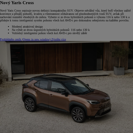
Nový Yaris Cross
Nový Yaris Cross sepisuje novou definici kompaktního SUV. Objevte odvážný vůz, který boří všechny zažité
konvence a přináší pohodlí, kvalitu a všestrannost očekávanou od plnohodnotných vozů SUV, avšak při
zachování rozměrů vhodných do města. Vyberte si ze dvou hybridních pohonů o výkonu 116 k nebo 130 k a
přidejte k tomu inteligentní systém pohonu všech kol AWD-i pro dokonalou sebejistotu na každém povrchu.
Moderní atraktivní design
Na výběr ze dvou úsporných hybridních pohonů: 116 nebo 130 k
Volitelný inteligentní pohon všech kol AWD-i pro skvělý záběr
Prohlédněte ceník
(Opens in new window)
Zjistěte více