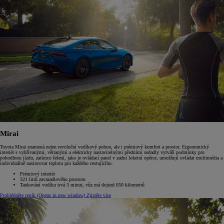
Mirai
Toyota Mirai znamená nejen revoluční vodíkový pohon, ale i prémiový komfort a prostor. Ergonomický
interiér s vyhřívanými, větranými a elektricky nastavitelnými předními sedadly vytváří podmínky pro
pohodlnou jízdu, zatímco řešení, jako je ovládací panel v zadní loketní opěrce, umožňují ovládat multimédia a
individuálně nastavovat teplotu pro každého cestujícího.
Prémiový interiér
321 litrů zavazadlového prostoru
Tankování vodíku trvá 5 minut, vůz má dojezd 650 kilometrů
Prohlédněte ceník
(Opens in new window)
Zjistěte více