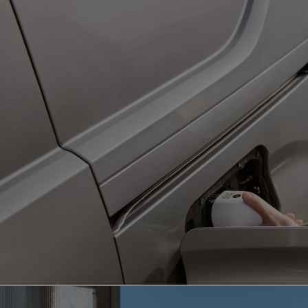
Od
549 000 Kč
s DPH
vč. zvýhodnění
75 000 Kč
Corolla Hatchback
HYBRID