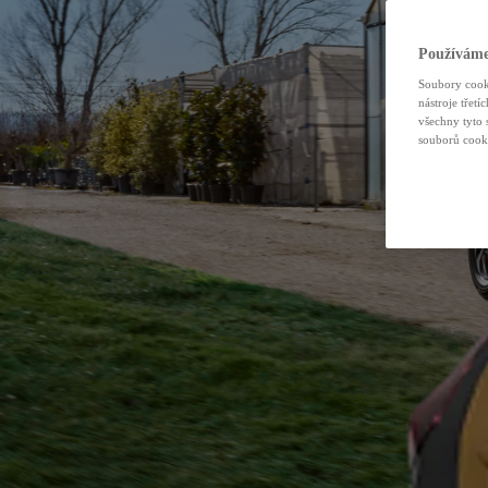
Expres servis
Toyota Trade –
Používáme
Soubory cooki
nástroje třet
všechny tyto 
souborů cook