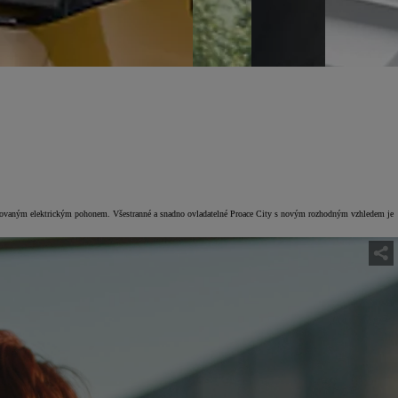
racovaným elektrickým pohonem. Všestranné a snadno ovladatelné Proace City s novým rozhodným vzhledem je