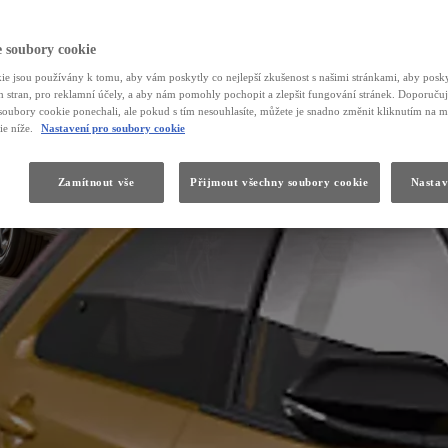
 velkoobchodní program prodeje
 soubory cookie
e jsou používány k tomu, aby vám poskytly co nejlepší zkušenost s našimi stránkami, aby posk
ích stran, pro reklamní účely, a aby nám pomohly pochopit a zlepšit fungování stránek. Doporučuj
soubory cookie ponechali, ale pokud s tím nesouhlasíte, můžete je snadno změnit kliknutím na m
ie níže.
Nastavení pro soubory cookie
Zamítnout vše
Přijmout všechny soubory cookie
Nastav