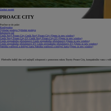
Změnit model
PROACE CITY
Pusťme se do práce
Konfigurátor
Vyhledat prodejce
Vyhledat prodejce
Informujte mě
Ceník Nový Proace City
Ceník Nový Proace City
(Opens in new window)
Ceník Nový Proace City EV
Ceník Nový Proace City EV
(Opens in new window)
Ceník originálního příslušenství
Ceník originálního příslušenství
(Opens in new window)
Ceník originálního příslušenství EV
Ceník originálního příslušenství EV
(Opens in new window)
Nabídka wallboxů a dobíjecí karta
Nabídka wallboxů a dobíjecí karta
(Opens in new window)
Předveďte každý den své nejlepší schopnosti s pomocnou rukou Toyoty Proace City, kompaktního vanu s vel