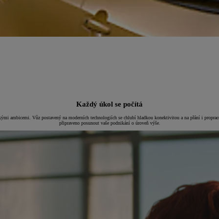
Každý úkol se počítá
kými ambicemi. Vůz postavený na moderních technologiích se chlubí hladkou konektivitou a na přání i prop
připraveno posunout vaše podnikání o úroveň výše.