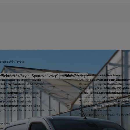
ologie
Svět Toyota
a T-mate
Novinky Toyota
a11yOpensInNewWindow
Zákaznická zóna
Vybrat vhodné financování
Technologie pohonu
Motorsport
Elektrické vozy
Sportovní vozy
Užitkové vozy
2026
y Toyota Connected/MyToyota
Kariéra
Online objednání do servisu
Vybrat vhodné financov
Let's go beyond
TOYOTA
plety zimních kol
 CarPlay™ a Android Auto™
Výtvarná soutěž Auto Snů
Kalkulátor servisních úkonů
Toyota Kredit
Elektrifikované mo
Mistrovst
užba na rok ZDARMA
m e-Call
Lovci Kilometrů
Zákaznický portál Moje Toyota
Toyota Easy
Plně hybridní poh
TOYOTA 
ruka Extracare
ce u Toyoty
Olympijské partnerství
Služby Toyota Connected/MyToyota
Leasing KINTO One
Vodíkový palivový 
Toyota 
né údaje – emise, pneumatiky
Team Toyota
Aktualizace zařízení Touch 2 s navi
Plug-in hybrid
Toyota v
m pro starší vozy
metodika měření emisí
Záruka na nové vozidlo a asistenční
Bateriové elektrom
Historie
adnění pneumatik
ní dosutpnosti online služeb
Aktualizace map
Lídr v elektrifiko
GR Spor
y Care – prodloužená záruka na trakční
Servisní historie vozidel
Toyota potvrzení / schválení / dopln
opravny