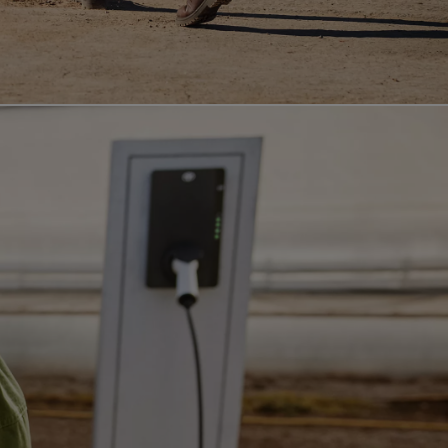
Speciální nabídka vozů Toyota
Prohlédněte si akční nabídku osobních vozů Toy
Objednejte si testovací jízdu
Sestavit Toyotu