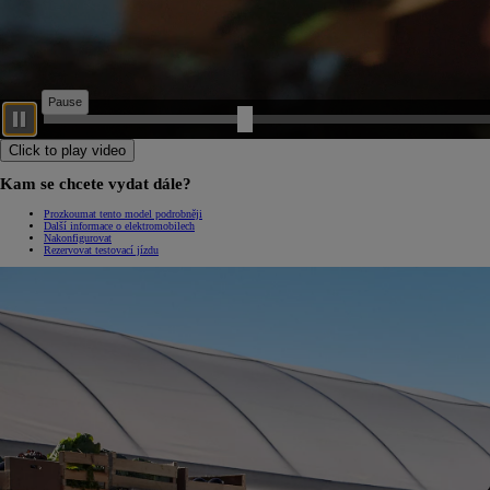
Od
399 000 Kč
s DPH
vč. zvýhodnění
20 000 Kč
a bonusu za výkup
50 000 Kč
Yaris Cross
HYBRID
Click to play video
Kam se chcete vydat dále?
Prozkoumat tento model podrobněji
Další informace o elektromobilech
Nakonfigurovat
Rezervovat testovací jízdu