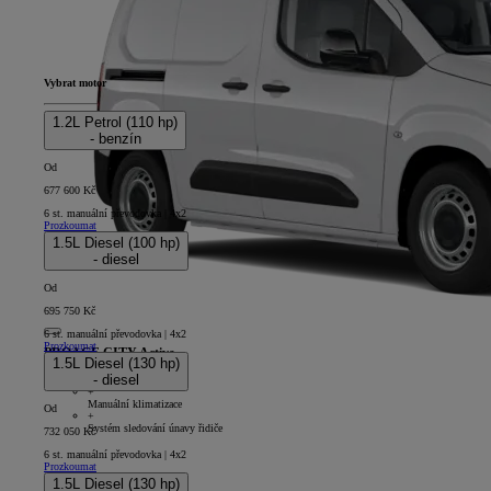
Vybrat motor
1.2L Petrol (110 hp)
- benzín
Od
677 600 Kč
6 st. manuální převodovka | 4x2
Prozkoumat
1.5L Diesel (100 hp)
- diesel
Od
695 750 Kč
6 st. manuální převodovka | 4x2
Prozkoumat
PROACE CITY Active
1.5L Diesel (130 hp)
- diesel
4D - Panel Van Short
+
Manuální klimatizace
Od
+
Systém sledování únavy řidiče
732 050 Kč
6 st. manuální převodovka | 4x2
Prozkoumat
1.5L Diesel (130 hp)