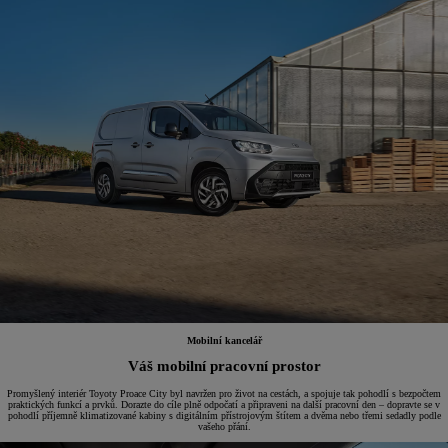
Mobilní kancelář
Váš mobilní pracovní prostor
Promyšlený interiér Toyoty Proace City byl navržen pro život na cestách, a spojuje tak pohodlí s bezpočtem
praktických funkcí a prvků. Dorazte do cíle plně odpočatí a připraveni na další pracovní den – dopravte se v
pohodlí příjemně klimatizované kabiny s digitálním přístrojovým štítem a dvěma nebo třemi sedadly podle
vašeho přání.