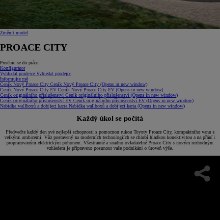
Změnit model
PROACE CITY
Pusťme se do práce
Konfigurátor
Vyhledat prodejce
Vyhledat prodejce
Informujte mě
Ceník Nový Proace City
Ceník Nový Proace City
(Opens in new window)
Ceník Nový Proace City EV
Ceník Nový Proace City EV
(Opens in new window)
Ceník originálního příslušenství
Ceník originálního příslušenství
(Opens in new window)
Ceník originálního příslušenství EV
Ceník originálního příslušenství EV
(Opens in new window)
Nabídka wallboxů a dobíjecí karta
Nabídka wallboxů a dobíjecí karta
(Opens in new window)
Každý úkol se počítá
Předveďte každý den své nejlepší schopnosti s pomocnou rukou Toyoty Proace City, kompaktního vanu s
velkými ambicemi. Vůz postavený na moderních technologiích se chlubí hladkou konektivitou a na přání i
propracovaným elektrickým pohonem. Všestranné a snadno ovladatelné Proace City s novým rozhodným
vzhledem je připraveno posunout vaše podnikání o úroveň výše.