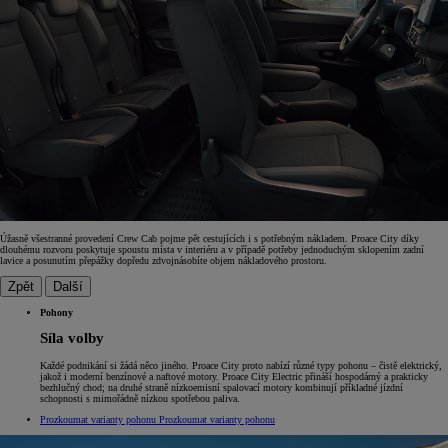
Úžasně všestranné provedení Crew Cab pojme pět cestujících i s potřebným nákladem. Proace City díky
dlouhému rozvoru poskytuje spoustu místa v interiéru a v případě potřeby jednoduchým sklopením zadní
lavice a posunutím přepážky dopředu zdvojnásobíte objem nákladového prostoru.
Zpět
Další
Pohony
Síla volby
Každé podnikání si žádá něco jiného. Proace City proto nabízí různé typy pohonu – čistě elektrický,
jakož i moderní benzínové a naftové motory. Proace City Electric přináší hospodárný a prakticky
bezhlučný chod; na druhé straně nízkoemisní spalovací motory kombinují příkladné jízdní
schopnosti s mimořádně nízkou spotřebou paliva.
Prozkoumat varianty pohonu
Prozkoumat varianty pohonu