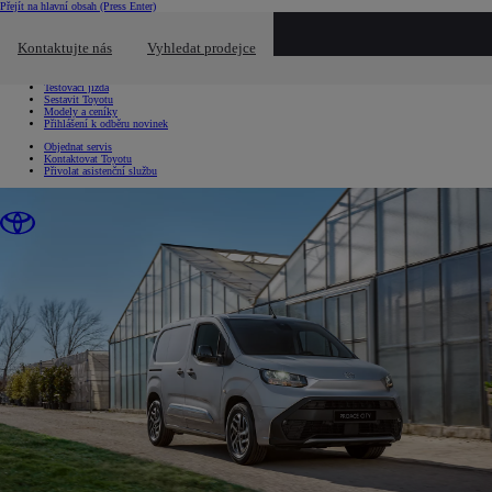
Přejít na hlavní obsah
(Press Enter)
Chci...
Kliknutím zavřete překryvné okno
Kontaktujte nás
Vyhledat prodejce
Chci...
Vyhledat prodejce nebo servis
Testovací jízda
Sestavit Toyotu
Modely a ceníky
Přihlášení k odběru novinek
Objednat servis
Kontaktovat Toyotu
Přivolat asistenční službu