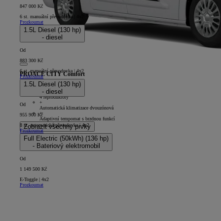
847 000 Kč
6 st. manuální převodovka | 4x2
Prozkoumat
1.5L Diesel (130 hp)
- diesel
Od
883 300 Kč
6 st. manuální převodovka | 4x2
PROACE CITY Comfort
Prozkoumat
1.5L Diesel (130 hp)
5D - Panel Van Long
- diesel
+
4 reproduktory
+
Od
Automatická klimatizace dvouzónová
+
955 900 Kč
Adaptivní tempomat s brzdnou funkcí
8 st. automatická převodovka | 4x2
Zobrazit všechny prvky
Prozkoumat
Full Electric (50kWh) (136 hp)
- Bateriový elektromobil
Od
1 149 500 Kč
E-Toggle | 4x2
Prozkoumat