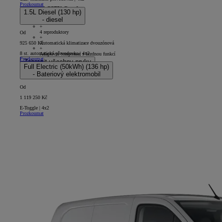
Prozkoumat
PROACE CITY Comfort
1.5L Diesel (130 hp)
- diesel
5D - Panel Van Short
+
4 reproduktory
Od
+
Automatická klimatizace dvouzónová
925 650 Kč
+
8 st. automatická převodovka | 4x2
Adaptivní tempomat s brzdnou funkcí
Prozkoumat
Zobrazit všechny prvky
Full Electric (50kWh) (136 hp)
- Bateriový elektromobil
Od
1 119 250 Kč
E-Toggle | 4x2
Prozkoumat