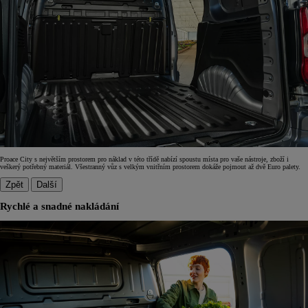
Proace City s největším prostorem pro náklad v této třídě nabízí spoustu místa pro vaše nástroje, zboží i
veškerý potřebný materiál. Všestranný vůz s velkým vnitřním prostorem dokáže pojmout až dvě Euro palety.
Zpět
Další
Rychlé a snadné nakládání