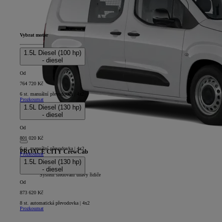
Vybrat motor
1.5L Diesel (100 hp)
- diesel
Od
764 720 Kč
6 st. manuální převodovka | 4x2
Prozkoumat
1.5L Diesel (130 hp)
- diesel
Od
801 020 Kč
6 st. manuální převodovka | 4x2
PROACE CITY CrewCab
Prozkoumat
1.5L Diesel (130 hp)
5D - CrewCab Long
- diesel
+
Systém sledování únavy řidiče
Od
873 620 Kč
8 st. automatická převodovka | 4x2
Prozkoumat