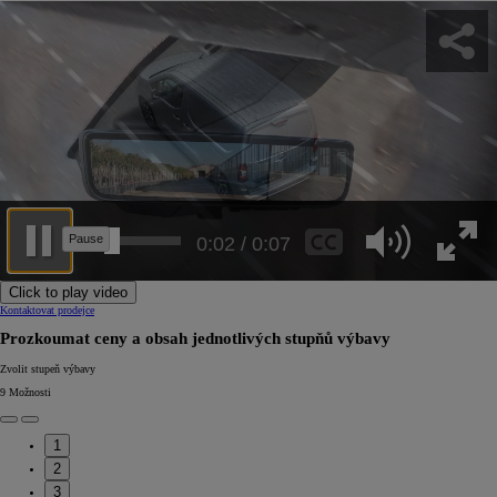
0:05 / 0:07
Click to play video
Kontaktovat prodejce
Prozkoumat ceny a obsah jednotlivých stupňů výbavy
Zvolit stupeň výbavy
9
Možnosti
1
2
3