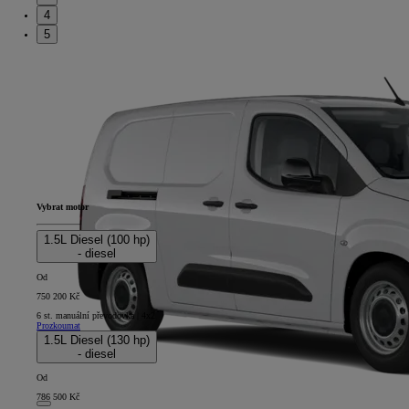
4
5
Vybrat motor
1.5L Diesel (100 hp)
- diesel
Od
750 200 Kč
6 st. manuální převodovka | 4x2
Prozkoumat
1.5L Diesel (130 hp)
- diesel
Od
786 500 Kč