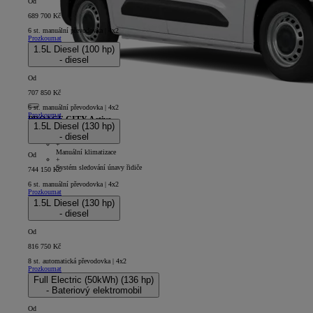
Od
689 700 Kč
6 st. manuální převodovka | 4x2
Prozkoumat
1.5L Diesel (100 hp)
- diesel
Od
707 850 Kč
6 st. manuální převodovka | 4x2
Prozkoumat
PROACE CITY Active
1.5L Diesel (130 hp)
- diesel
5D - Panel Van Short
+
Manuální klimatizace
Od
+
Systém sledování únavy řidiče
744 150 Kč
6 st. manuální převodovka | 4x2
Prozkoumat
1.5L Diesel (130 hp)
- diesel
Od
816 750 Kč
8 st. automatická převodovka | 4x2
Prozkoumat
Full Electric (50kWh) (136 hp)
- Bateriový elektromobil
Od