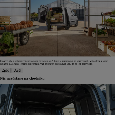
Proace City s velkorysým užitečným zatížením až 1 tuny je připraveno na každý úkol. Vzhledem k tažné
kapacitě 1,35 tuny je tento univerzální van připraven odstěhovat vše, na co jen pomyslíte.
Zpět
Další
Nic nezůstane na chodníku