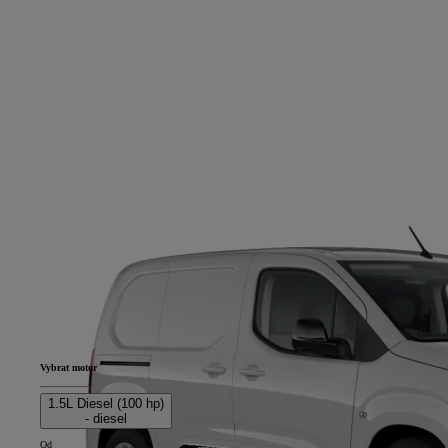
Vybrat motor
1.5L Diesel (100 hp)
- diesel
Od