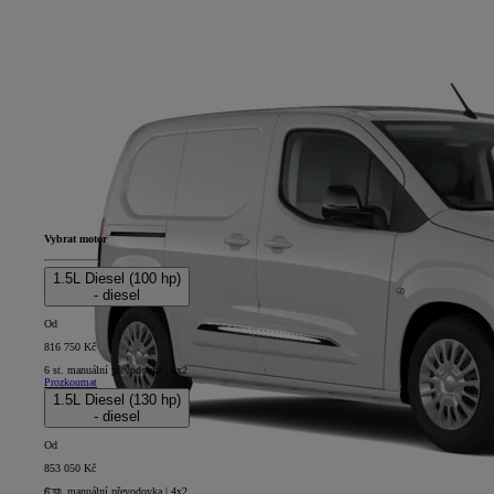
Vybrat motor
1.5L Diesel (100 hp)
- diesel
Od
816 750 Kč
6 st. manuální převodovka | 4x2
Prozkoumat
1.5L Diesel (130 hp)
- diesel
Od
853 050 Kč
6 st. manuální převodovka | 4x2