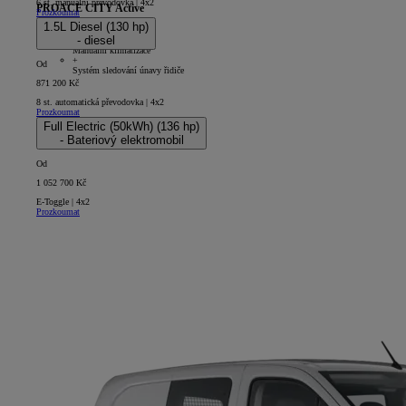
6 st. manuální převodovka | 4x2
PROACE CITY Active
Prozkoumat
1.5L Diesel (130 hp)
5D - Panel Van Long
- diesel
+
Manuální klimatizace
+
Od
Systém sledování únavy řidiče
871 200 Kč
8 st. automatická převodovka | 4x2
Prozkoumat
Full Electric (50kWh) (136 hp)
- Bateriový elektromobil
Od
1 052 700 Kč
E-Toggle | 4x2
Prozkoumat