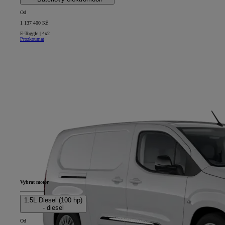
Od
1 137 400 Kč
E-Toggle | 4x2
Prozkoumat
Vybrat motor
1.5L Diesel (100 hp)
- diesel
Od