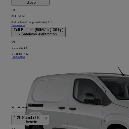
- diesel
Od
804 650 Kč
8 st. automatická převodovka | 4x2
Prozkoumat
Full Electric (50kWh) (136 hp)
- Bateriový elektromobil
Od
1 010 350 Kč
E-Toggle | 4x2
Prozkoumat
Vybrat motor
1.2L Petrol (110 hp)
- benzín