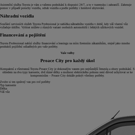
Asistenční služba Toyota je vám a vašemu podnikání k dispozici 24/7, a to v tuzemsku i zahraničí. Zahrnuje
pomoc v případě poruchy vozidla, odtah vozidla a podle potřeby i hotelové ubytování.
Náhradní vozidla
Součástí servisních služeb Toyota Professional je nabídka náhradního vozidla v době, kdy váš vlastní vůz
vyžaduje údržbu. Vybírat můžete z různých variant osobních automobilů i lehkých užitkových vozidel.
Financování a pojištění
Toyota Professional nabízí služby financování a leasingu na míru firemním zákazníkům, stejně jako mnoho
produktů pojištění odladěných pro vaše potřeby.
Vaše volby
Proace City pro každý úkol
Kompaktní a všestranná Toyota Proace City je dokonalým vanem pro nejrůznější řemesla a obory podnikání. S
ohledem na dva typy karoserie, dvě různé délky a možnost elektrického pohonu není důvod uchylovat se ke
kompromisům – Proace City dokáže pokrýt všechny potřeby.
Zvolte si ten správný van pro své potřeby
Typ karoserie
Délka
Váš vůz