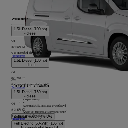
Vybrat motor
1.5L Diesel (100 hp)
- diesel
Od
834 900 Kč
6 st. manuální převodovka | 4x2
Prozkoumat
1.5L Diesel (130 hp)
- diesel
Od
871 200 Kč
6 st. manuální převodovka | 4x2
PROACE CITY Comfort
Prozkoumat
1.5L Diesel (130 hp)
4D - Panel Van Long
- diesel
+
4 reproduktory
+
Od
Automatická klimatizace dvouzónová
+
943 800 Kč
Adaptivní tempomat s brzdnou funkcí
8 st. automatická převodovka | 4x2
Zobrazit všechny prvky
Prozkoumat
Full Electric (50kWh) (136 hp)
- Bateriový elektromobil