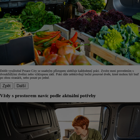
Dobře využitelné Proace City se snadným přístupem ulehčuje každodenní práci. Zvolte mezi provedením s
dvoukřídlými dveřmi nebo výklopnou zádí. Práci dále zefektivňují boční posuvné dveře, které mohou být buď
po obou stranách, nebo pouze po jedné.
Zpět
Další
Vždy s prostorem navíc podle aktuální potřeby