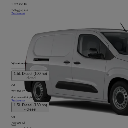
1 022 450 Kč
E-Toggle | 4x2
Prozkoumat
Vybrat motor
1.5L Diesel (100 hp)
- diesel
Od
762 300 Kč
6 st. manuální převodovka | 4x2
Prozkoumat
1.5L Diesel (130 hp)
- diesel
Od
798 600 Kč