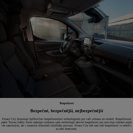
Bezpečnost
Bezpečné, bezpečnější, nejbezpečnější
Proace City disponuje špičkovými bezpečnostními technologiemi pro vaši ochranu na cestách. Bezpečnostní
paket Toyota Safety Sense zahrnuje ucelenou sadu technologií aktivní bezpečnosti pro non-stop ochranu nejen
vás samotných, ale i ostatních účastníků silničního provozu. Proace City bdí nad vaší bezpečností ve městě i
za jeho hranicemi.