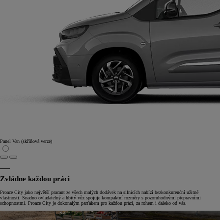
Panel Van (skříňová verze)
Zvládne každou práci
Proace City jako největší pracant ze všech malých dodávek na silnicích nabízí bezkonkurenční užitné
vlastnosti. Snadno ovladatelný a hbitý vůz spojuje kompaktní rozměry s pozoruhodnými přepravními
schopnostmi. Proace City je dokonalým parťákem pro každou práci, za rohem i daleko od vás.