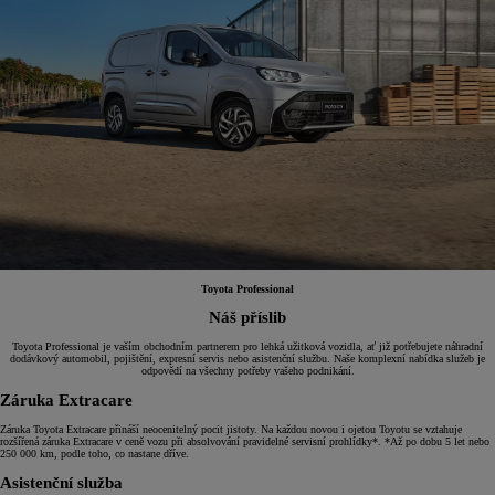
Toyota Professional
Náš příslib
Toyota Professional je vaším obchodním partnerem pro lehká užitková vozidla, ať již potřebujete náhradní
dodávkový automobil, pojištění, expresní servis nebo asistenční službu. Naše komplexní nabídka služeb je
odpovědí na všechny potřeby vašeho podnikání.
Záruka Extracare
Záruka Toyota Extracare přináší neocenitelný pocit jistoty. Na každou novou i ojetou Toyotu se vztahuje
rozšířená záruka Extracare v ceně vozu při absolvování pravidelné servisní prohlídky*. *Až po dobu 5 let nebo
250 000 km, podle toho, co nastane dříve.
Asistenční služba