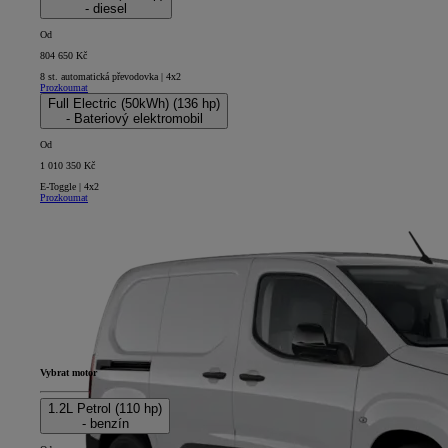
- diesel
Od
804 650 Kč
8 st. automatická převodovka | 4x2
Prozkoumat
Full Electric (50kWh) (136 hp)
- Bateriový elektromobil
Od
1 010 350 Kč
E-Toggle | 4x2
Prozkoumat
Vybrat motor
1.2L Petrol (110 hp)
- benzín