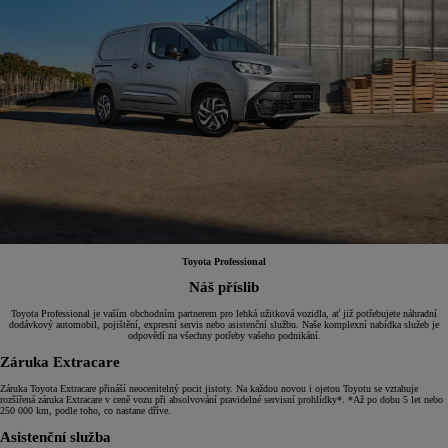
Toyota Professional
Náš příslib
Toyota Professional je vaším obchodním partnerem pro lehká užitková vozidla, ať již potřebujete náhradní
dodávkový automobil, pojištění, expresní servis nebo asistenční službu. Naše komplexní nabídka služeb je
odpovědí na všechny potřeby vašeho podnikání.
Záruka Extracare
Záruka Toyota Extracare přináší neocenitelný pocit jistoty. Na každou novou i ojetou Toyotu se vztahuje
rozšířená záruka Extracare v ceně vozu při absolvování pravidelné servisní prohlídky*. *Až po dobu 5 let nebo
250 000 km, podle toho, co nastane dříve.
Asistenční služba