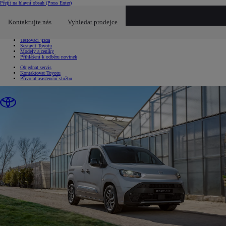
Přejít na hlavní obsah
(Press Enter)
Chci...
Kliknutím zavřete překryvné okno
Kontaktujte nás
Vyhledat prodejce
Chci...
Vyhledat prodejce nebo servis
Testovací jízda
Sestavit Toyotu
Modely a ceníky
Přihlášení k odběru novinek
Objednat servis
Kontaktovat Toyotu
Přivolat asistenční službu