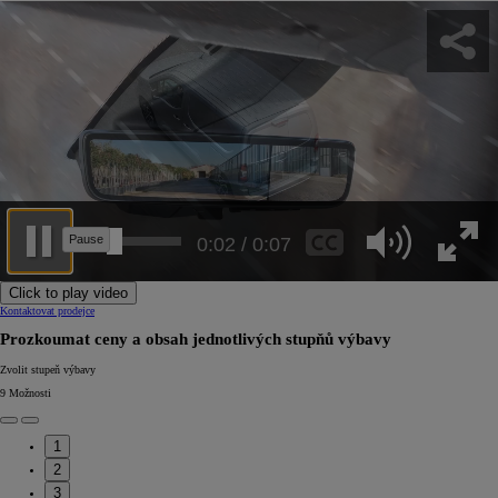
0:05 / 0:07
Click to play video
Kontaktovat prodejce
Prozkoumat ceny a obsah jednotlivých stupňů výbavy
Zvolit stupeň výbavy
9
Možnosti
1
2
3