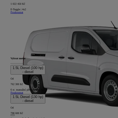
1 022 450 Kč
E-Toggle | 4x2
Prozkoumat
Vybrat motor
1.5L Diesel (100 hp)
- diesel
Od
762 300 Kč
6 st. manuální převodovka | 4x2
Prozkoumat
1.5L Diesel (130 hp)
- diesel
Od
798 600 Kč