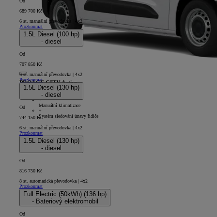
Od
689 700 Kč
6 st. manuální převodovka | 4x2
Prozkoumat
1.5L Diesel (100 hp)
- diesel
Od
707 850 Kč
6 st. manuální převodovka | 4x2
Prozkoumat
PROACE CITY Active
1.5L Diesel (130 hp)
- diesel
5D - Panel Van Short
+
Manuální klimatizace
Od
+
Systém sledování únavy řidiče
744 150 Kč
6 st. manuální převodovka | 4x2
Prozkoumat
1.5L Diesel (130 hp)
- diesel
Od
816 750 Kč
8 st. automatická převodovka | 4x2
Prozkoumat
Full Electric (50kWh) (136 hp)
- Bateriový elektromobil
Od