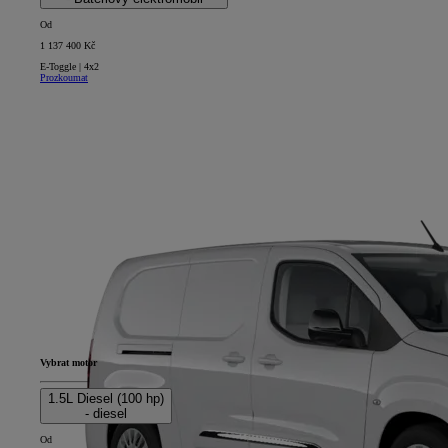
Od
1 137 400 Kč
E-Toggle | 4x2
Prozkoumat
Vybrat motor
1.5L Diesel (100 hp)
- diesel
Od