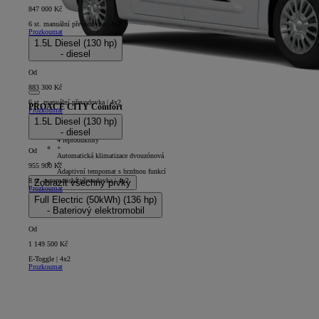
847 000 Kč
6 st. manuální převodovka | 4x2
Prozkoumat
1.5L Diesel (130 hp)
- diesel
Od
883 300 Kč
6 st. manuální převodovka | 4x2
PROACE CITY Comfort
Prozkoumat
1.5L Diesel (130 hp)
5D - Panel Van Long
- diesel
+
4 reproduktory
+
Od
Automatická klimatizace dvouzónová
+
955 900 Kč
Adaptivní tempomat s brzdnou funkcí
8 st. automatická převodovka | 4x2
Zobrazit všechny prvky
Prozkoumat
Full Electric (50kWh) (136 hp)
- Bateriový elektromobil
Od
1 149 500 Kč
E-Toggle | 4x2
Prozkoumat