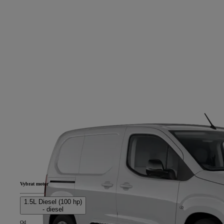
Vybrat motor
1.5L Diesel (100 hp)
- diesel
Od