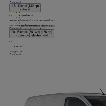
Prozkoumat
PROACE CITY Comfort
1.5L Diesel (130 hp)
- diesel
5D - Panel Van Short
+
4 reproduktory
Od
+
Automatická klimatizace dvouzónová
925 650 Kč
+
8 st. automatická převodovka | 4x2
Adaptivní tempomat s brzdnou funkcí
Prozkoumat
Zobrazit všechny prvky
Full Electric (50kWh) (136 hp)
- Bateriový elektromobil
Od
1 119 250 Kč
E-Toggle | 4x2
Prozkoumat