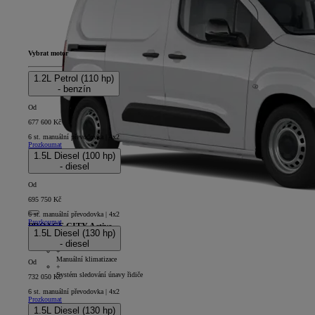
Vybrat motor
1.2L Petrol (110 hp)
- benzín
Od
677 600 Kč
6 st. manuální převodovka | 4x2
Prozkoumat
1.5L Diesel (100 hp)
- diesel
Od
695 750 Kč
6 st. manuální převodovka | 4x2
Prozkoumat
PROACE CITY Active
1.5L Diesel (130 hp)
- diesel
4D - Panel Van Short
+
Manuální klimatizace
Od
+
Systém sledování únavy řidiče
732 050 Kč
6 st. manuální převodovka | 4x2
Prozkoumat
1.5L Diesel (130 hp)