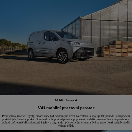
Mobilní kancelář
Váš mobilní pracovní prostor
Promyšlený interiér Toyoty Proace City byl navržen pro život na cestách, a spojuje tak pohodlí s bezpočtem
praktických funkcí a prvků. Dorazte do cíle plně odpočatí a připraveni na další pracovní den – dopravte se v
pohodlí příjemně klimatizované kabiny s digitálním přístrojovým štítem a dvěma nebo třemi sedadly podle
vašeho přání.