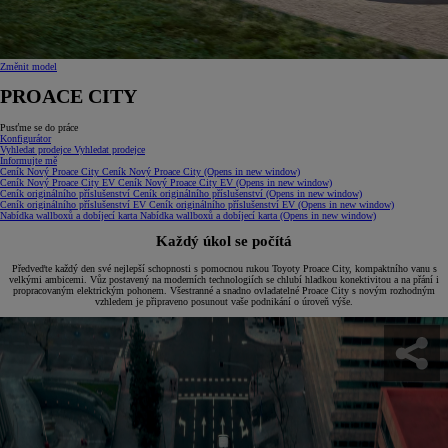
Změnit model
PROACE CITY
Pusťme se do práce
Konfigurátor
Vyhledat prodejce
Vyhledat prodejce
Informujte mě
Ceník Nový Proace City
Ceník Nový Proace City
(Opens in new window)
Ceník Nový Proace City EV
Ceník Nový Proace City EV
(Opens in new window)
Ceník originálního příslušenství
Ceník originálního příslušenství
(Opens in new window)
Ceník originálního příslušenství EV
Ceník originálního příslušenství EV
(Opens in new window)
Nabídka wallboxů a dobíjecí karta
Nabídka wallboxů a dobíjecí karta
(Opens in new window)
Každý úkol se počítá
Předveďte každý den své nejlepší schopnosti s pomocnou rukou Toyoty Proace City, kompaktního vanu s
velkými ambicemi. Vůz postavený na moderních technologiích se chlubí hladkou konektivitou a na přání i
propracovaným elektrickým pohonem. Všestranné a snadno ovladatelné Proace City s novým rozhodným
vzhledem je připraveno posunout vaše podnikání o úroveň výše.