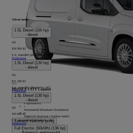
Vybrat motor
1.5L Diesel (100 hp)
- diesel
Od
834 900 Kč
6 st. manuální převodovka | 4x2
Prozkoumat
1.5L Diesel (130 hp)
- diesel
Od
871 200 Kč
6 st. manuální převodovka | 4x2
PROACE CITY Comfort
Prozkoumat
1.5L Diesel (130 hp)
4D - Panel Van Long
- diesel
+
4 reproduktory
+
Od
Automatická klimatizace dvouzónová
+
943 800 Kč
Adaptivní tempomat s brzdnou funkcí
8 st. automatická převodovka | 4x2
Zobrazit všechny prvky
Prozkoumat
Full Electric (50kWh) (136 hp)
- Bateriový elektromobil