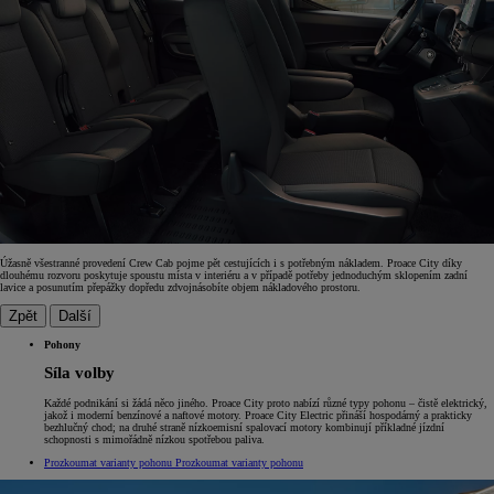
Úžasně všestranné provedení Crew Cab pojme pět cestujících i s potřebným nákladem. Proace City díky
dlouhému rozvoru poskytuje spoustu místa v interiéru a v případě potřeby jednoduchým sklopením zadní
lavice a posunutím přepážky dopředu zdvojnásobíte objem nákladového prostoru.
Zpět
Další
Pohony
Síla volby
Každé podnikání si žádá něco jiného. Proace City proto nabízí různé typy pohonu – čistě elektrický,
jakož i moderní benzínové a naftové motory. Proace City Electric přináší hospodárný a prakticky
bezhlučný chod; na druhé straně nízkoemisní spalovací motory kombinují příkladné jízdní
schopnosti s mimořádně nízkou spotřebou paliva.
Prozkoumat varianty pohonu
Prozkoumat varianty pohonu