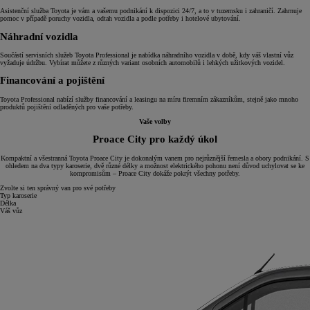
Asistenční služba Toyota je vám a vašemu podnikání k dispozici 24/7, a to v tuzemsku i zahraničí. Zahrnuje
pomoc v případě poruchy vozidla, odtah vozidla a podle potřeby i hotelové ubytování.
Náhradní vozidla
Součástí servisních služeb Toyota Professional je nabídka náhradního vozidla v době, kdy váš vlastní vůz
vyžaduje údržbu. Vybírat můžete z různých variant osobních automobilů i lehkých užitkových vozidel.
Financování a pojištění
Toyota Professional nabízí služby financování a leasingu na míru firemním zákazníkům, stejně jako mnoho
produktů pojištění odladěných pro vaše potřeby.
Vaše volby
Proace City pro každý úkol
Kompaktní a všestranná Toyota Proace City je dokonalým vanem pro nejrůznější řemesla a obory podnikání. S
ohledem na dva typy karoserie, dvě různé délky a možnost elektrického pohonu není důvod uchylovat se ke
kompromisům – Proace City dokáže pokrýt všechny potřeby.
Zvolte si ten správný van pro své potřeby
Typ karoserie
Délka
Váš vůz