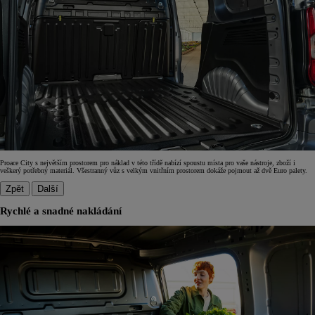
Proace City s největším prostorem pro náklad v této třídě nabízí spoustu místa pro vaše nástroje, zboží i
veškerý potřebný materiál. Všestranný vůz s velkým vnitřním prostorem dokáže pojmout až dvě Euro palety.
Zpět
Další
Rychlé a snadné nakládání