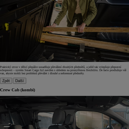
Praktický otvor v dělicí přepážce usnadňuje převážení dlouhých předmětů, a ještě tak vylepšuje přepravní
schopnosti – systém Smart Cargo byl navržen s ohledem na promyšlenou flexibilitu. De facto prodlužuje váš
van, abyste mohli bez problémů převážet i dlouhé a neforemné předměty.
Zpět
Další
Crew Cab (kombi)