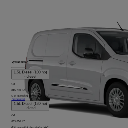
Vybrat motor
1.5L Diesel (100 hp)
- diesel
Od
816 750 Kč
6 st. manuální převodovka | 4x2
Prozkoumat
1.5L Diesel (130 hp)
- diesel
Od
853 050 Kč
6 st. manuální převodovka | 4x2