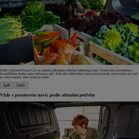
Dobře využitelné Proace City se snadným přístupem ulehčuje každodenní práci. Zvolte mezi provedením s
dvoukřídlými dveřmi nebo výklopnou zádí. Práci dále zefektivňují boční posuvné dveře, které mohou být buď
po obou stranách, nebo pouze po jedné.
Zpět
Další
Vždy s prostorem navíc podle aktuální potřeby