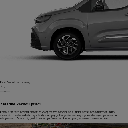
Panel Van (skříňová verze)
Zvládne každou práci
Proace City jako největší pracant ze všech malých dodávek na silnicích nabízí bezkonkurenční užitné
vlastnosti. Snadno ovladatelný a hbitý vůz spojuje kompaktní rozměry s pozoruhodnými přepravními
schopnostmi. Proace City je dokonalým parťákem pro každou práci, za rohem i daleko od vás.