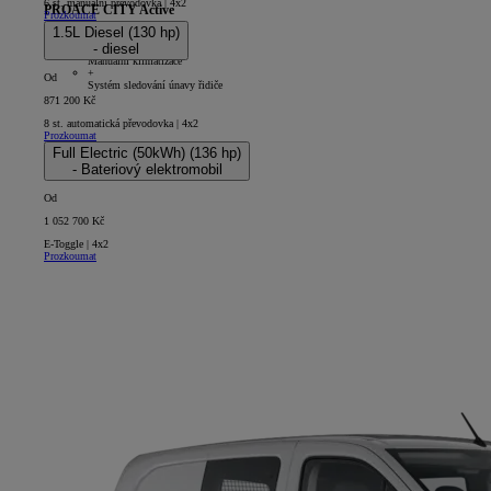
6 st. manuální převodovka | 4x2
PROACE CITY Active
Prozkoumat
1.5L Diesel (130 hp)
5D - Panel Van Long
- diesel
+
Manuální klimatizace
+
Od
Systém sledování únavy řidiče
871 200 Kč
8 st. automatická převodovka | 4x2
Prozkoumat
Full Electric (50kWh) (136 hp)
- Bateriový elektromobil
Od
1 052 700 Kč
E-Toggle | 4x2
Prozkoumat