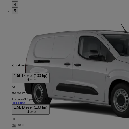
4
5
Vybrat motor
1.5L Diesel (100 hp)
- diesel
Od
750 200 Kč
6 st. manuální převodovka | 4x2
Prozkoumat
1.5L Diesel (130 hp)
- diesel
Od
786 500 Kč