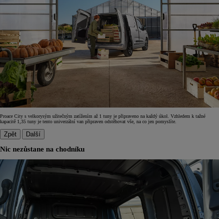
Proace City s velkorysým užitečným zatížením až 1 tuny je připraveno na každý úkol. Vzhledem k tažné
kapacitě 1,35 tuny je tento univerzální van připraven odstěhovat vše, na co jen pomyslíte.
Zpět
Další
Nic nezůstane na chodníku