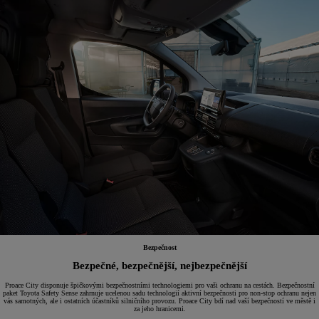
Bezpečnost
Bezpečné, bezpečnější, nejbezpečnější
Proace City disponuje špičkovými bezpečnostními technologiemi pro vaši ochranu na cestách. Bezpečnostní
paket Toyota Safety Sense zahrnuje ucelenou sadu technologií aktivní bezpečnosti pro non-stop ochranu nejen
vás samotných, ale i ostatních účastníků silničního provozu. Proace City bdí nad vaší bezpečností ve městě i
za jeho hranicemi.