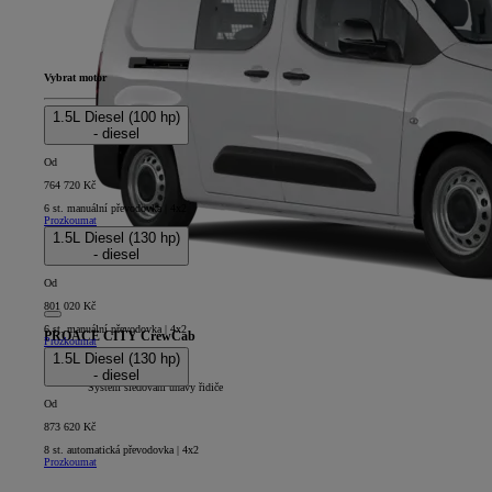
Vybrat motor
1.5L Diesel (100 hp)
- diesel
Od
764 720 Kč
6 st. manuální převodovka | 4x2
Prozkoumat
1.5L Diesel (130 hp)
- diesel
Od
801 020 Kč
6 st. manuální převodovka | 4x2
PROACE CITY CrewCab
Prozkoumat
1.5L Diesel (130 hp)
5D - CrewCab Long
- diesel
+
Systém sledování únavy řidiče
Od
873 620 Kč
8 st. automatická převodovka | 4x2
Prozkoumat