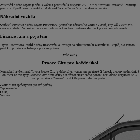
Asistenční služba Toyota je vám a vašemu podnikání k dispozici 24/7, a to v tuzemsku i zahraničí. Zahrnuje
pomoc v případě poruchy vozidla, odtah vozidla a podle potřeby i hotelové ubytování.
Náhradní vozidla
Součástí servisních služeb Toyota Professional je nabídka náhradního vozidla v době, kdy váš vlastní vůz
vyžaduje údržbu. Vybírat můžete z různých variant osobních automobilů i lehkých užitkových vozidel.
Financování a pojištění
Toyota Professional nabízí služby financování a leasingu na míru firemním zákazníkům, stejně jako mnoho
produktů pojištění odladěných pro vaše potřeby.
Vaše volby
Proace City pro každý úkol
Kompaktní a všestranná Toyota Proace City je dokonalým vanem pro nejrůznější řemesla a obory podnikání. S
ohledem na dva typy karoserie, dvě různé délky a možnost elektrického pohonu není důvod uchylovat se ke
kompromisům – Proace City dokáže pokrýt všechny potřeby.
Zvolte si ten správný van pro své potřeby
Typ karoserie
Délka
Váš vůz