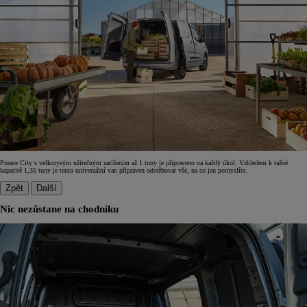
Proace City s velkorysým užitečným zatížením až 1 tuny je připraveno na každý úkol. Vzhledem k tažné
kapacitě 1,35 tuny je tento univerzální van připraven odstěhovat vše, na co jen pomyslíte.
Zpět
Další
Nic nezůstane na chodníku