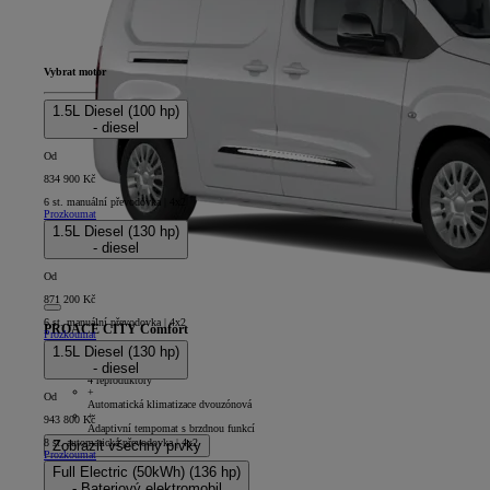
Vybrat motor
1.5L Diesel (100 hp)
- diesel
Od
834 900 Kč
6 st. manuální převodovka | 4x2
Prozkoumat
1.5L Diesel (130 hp)
- diesel
Od
871 200 Kč
6 st. manuální převodovka | 4x2
PROACE CITY Comfort
Prozkoumat
1.5L Diesel (130 hp)
4D - Panel Van Long
- diesel
+
4 reproduktory
+
Od
Automatická klimatizace dvouzónová
+
943 800 Kč
Adaptivní tempomat s brzdnou funkcí
8 st. automatická převodovka | 4x2
Zobrazit všechny prvky
Prozkoumat
Full Electric (50kWh) (136 hp)
- Bateriový elektromobil