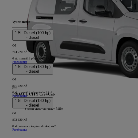
Vybrat motor
1.5L Diesel (100 hp)
- diesel
Od
764 720 Kč
6 st. manuální převodovka | 4x2
Prozkoumat
1.5L Diesel (130 hp)
- diesel
Od
801 020 Kč
6 st. manuální převodovka | 4x2
PROACE CITY CrewCab
Prozkoumat
1.5L Diesel (130 hp)
5D - CrewCab Long
- diesel
+
Systém sledování únavy řidiče
Od
873 620 Kč
8 st. automatická převodovka | 4x2
Prozkoumat