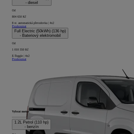
- diesel
Od
804 650 Kč
8 st. automatická převodovka | 4x2
Prozkoumat
Full Electric (50kWh) (136 hp)
- Bateriový elektromobil
Od
1 010 350 Kč
E-Toggle | 4x2
Prozkoumat
Vybrat motor
1.2L Petrol (110 hp)
- benzín