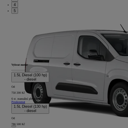
4
5
Vybrat motor
1.5L Diesel (100 hp)
- diesel
Od
750 200 Kč
6 st. manuální převodovka | 4x2
Prozkoumat
1.5L Diesel (130 hp)
- diesel
Od
786 500 Kč