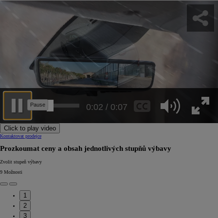
0:05 / 0:07
Click to play video
Kontaktovat prodejce
Prozkoumat ceny a obsah jednotlivých stupňů výbavy
Zvolit stupeň výbavy
9
Možnosti
1
2
3