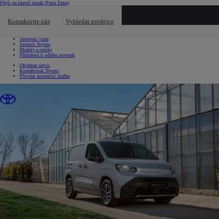
Přejít na hlavní obsah
(Press Enter)
Chci...
Kliknutím zavřete překryvné okno
Kontaktujte nás
Vyhledat prodejce
Chci...
Vyhledat prodejce nebo servis
Testovací jízda
Sestavit Toyotu
Modely a ceníky
Přihlášení k odběru novinek
Objednat servis
Kontaktovat Toyotu
Přivolat asistenční službu