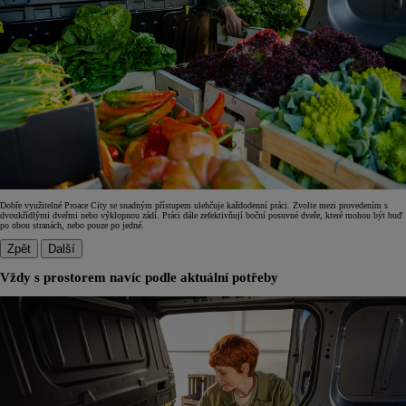
Dobře využitelné Proace City se snadným přístupem ulehčuje každodenní práci. Zvolte mezi provedením s
dvoukřídlými dveřmi nebo výklopnou zádí. Práci dále zefektivňují boční posuvné dveře, které mohou být buď
po obou stranách, nebo pouze po jedné.
Zpět
Další
Vždy s prostorem navíc podle aktuální potřeby