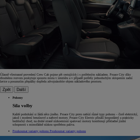
Úžasně všestranné provedení Crew Cab pojme pět cestujících i s potřebným nákladem. Proace City díky
dlouhému rozvoru poskytuje spoustu místa v interiéru a v případě potřeby jednoduchým sklopením zadní
lavice a posunutím přepážky dopředu zdvojnásobíte objem nákladového prostoru.
Zpět
Další
Pohony
Síla volby
Každé podnikání si žádá něco jiného. Proace City proto nabízí různé typy pohonu – čistě elektrický,
jakož i moderní benzínové a naftové motory. Proace City Electric přináší hospodárný a prakticky
bezhlučný chod; na druhé straně nízkoemisní spalovací motory kombinují příkladné jízdní
schopnosti s mimořádně nízkou spotřebou paliva.
Prozkoumat varianty pohonu
Prozkoumat varianty pohonu