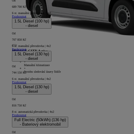
Od
689 700 Kč
6 st. manuální převodovka | 4x2
Prozkoumat
1.5L Diesel (100 hp)
- diesel
Od
707 850 Kč
6 st. manuální převodovka | 4x2
Prozkoumat
PROACE CITY Active
1.5L Diesel (130 hp)
- diesel
5D - Panel Van Short
+
Manuální klimatizace
Od
+
Systém sledování únavy řidiče
744 150 Kč
6 st. manuální převodovka | 4x2
Prozkoumat
1.5L Diesel (130 hp)
- diesel
Od
816 750 Kč
8 st. automatická převodovka | 4x2
Prozkoumat
Full Electric (50kWh) (136 hp)
- Bateriový elektromobil
Od