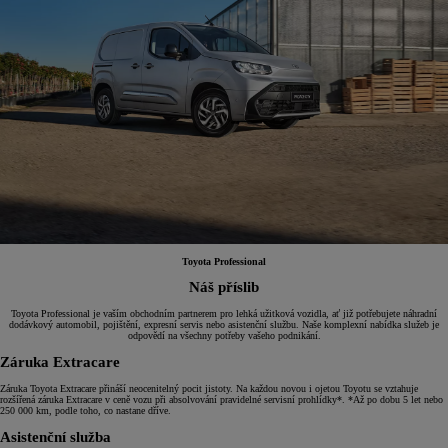
Toyota Professional
Náš příslib
Toyota Professional je vaším obchodním partnerem pro lehká užitková vozidla, ať již potřebujete náhradní
dodávkový automobil, pojištění, expresní servis nebo asistenční službu. Naše komplexní nabídka služeb je
odpovědí na všechny potřeby vašeho podnikání.
Záruka Extracare
Záruka Toyota Extracare přináší neocenitelný pocit jistoty. Na každou novou i ojetou Toyotu se vztahuje
rozšířená záruka Extracare v ceně vozu při absolvování pravidelné servisní prohlídky*. *Až po dobu 5 let nebo
250 000 km, podle toho, co nastane dříve.
Asistenční služba