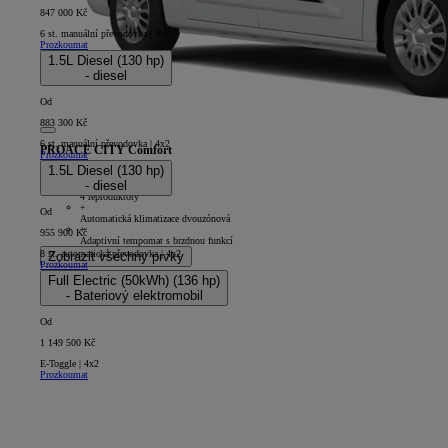
847 000 Kč
6 st. manuální převodovka | 4x2
Prozkoumat
1.5L Diesel (130 hp)
- diesel
Od
883 300 Kč
6 st. manuální převodovka | 4x2
PROACE CITY Comfort
Prozkoumat
1.5L Diesel (130 hp)
5D - Panel Van Long
- diesel
+
4 reproduktory
+
Od
Automatická klimatizace dvouzónová
+
955 900 Kč
Adaptivní tempomat s brzdnou funkcí
8 st. automatická převodovka | 4x2
Zobrazit všechny prvky
Prozkoumat
Full Electric (50kWh) (136 hp)
- Bateriový elektromobil
Od
1 149 500 Kč
E-Toggle | 4x2
Prozkoumat