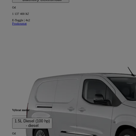
Od
1 137 400 Kč
E-Toggle | 4x2
Prozkoumat
Vybrat motor
1.5L Diesel (100 hp)
- diesel
Od