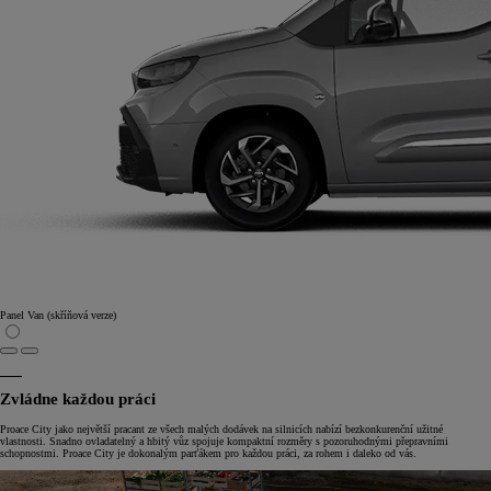
Panel Van (skříňová verze)
Zvládne každou práci
Proace City jako největší pracant ze všech malých dodávek na silnicích nabízí bezkonkurenční užitné
vlastnosti. Snadno ovladatelný a hbitý vůz spojuje kompaktní rozměry s pozoruhodnými přepravními
schopnostmi. Proace City je dokonalým parťákem pro každou práci, za rohem i daleko od vás.