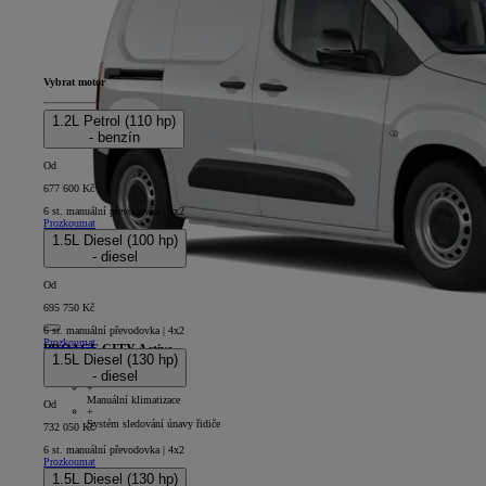
Vybrat motor
1.2L Petrol (110 hp)
- benzín
Od
677 600 Kč
6 st. manuální převodovka | 4x2
Prozkoumat
1.5L Diesel (100 hp)
- diesel
Od
695 750 Kč
6 st. manuální převodovka | 4x2
Prozkoumat
PROACE CITY Active
1.5L Diesel (130 hp)
- diesel
4D - Panel Van Short
+
Manuální klimatizace
Od
+
Systém sledování únavy řidiče
732 050 Kč
6 st. manuální převodovka | 4x2
Prozkoumat
1.5L Diesel (130 hp)