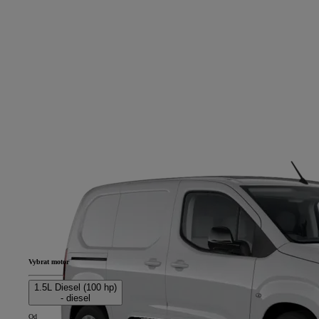
Vybrat motor
1.5L Diesel (100 hp)
- diesel
Od