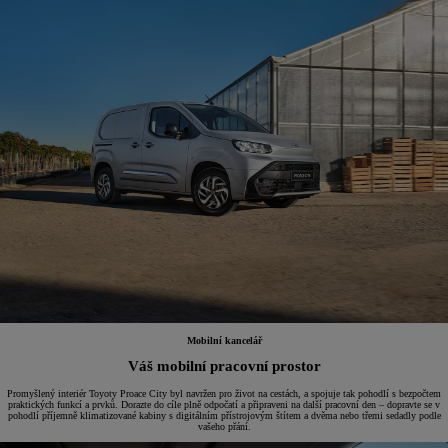
Mobilní kancelář
Váš mobilní pracovní prostor
Promyšlený interiér Toyoty Proace City byl navržen pro život na cestách, a spojuje tak pohodlí s bezpočtem
praktických funkcí a prvků. Dorazte do cíle plně odpočatí a připraveni na další pracovní den – dopravte se v
pohodlí příjemně klimatizované kabiny s digitálním přístrojovým štítem a dvěma nebo třemi sedadly podle
vašeho přání.