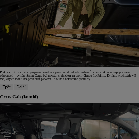
Praktický otvor v dělicí přepážce usnadňuje převážení dlouhých předmětů, a ještě tak vylepšuje přepravní
schopnosti – systém Smart Cargo byl navržen s ohledem na promyšlenou flexibilitu. De facto prodlužuje váš
van, abyste mohli bez problémů převážet i dlouhé a neforemné předměty.
Zpět
Další
Crew Cab (kombi)