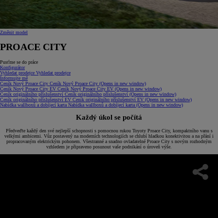
Změnit model
PROACE CITY
Pusťme se do práce
Konfigurátor
Vyhledat prodejce
Vyhledat prodejce
Informujte mě
Ceník Nový Proace City
Ceník Nový Proace City
(Opens in new window)
Ceník Nový Proace City EV
Ceník Nový Proace City EV
(Opens in new window)
Ceník originálního příslušenství
Ceník originálního příslušenství
(Opens in new window)
Ceník originálního příslušenství EV
Ceník originálního příslušenství EV
(Opens in new window)
Nabídka wallboxů a dobíjecí karta
Nabídka wallboxů a dobíjecí karta
(Opens in new window)
Každý úkol se počítá
Předveďte každý den své nejlepší schopnosti s pomocnou rukou Toyoty Proace City, kompaktního vanu s
velkými ambicemi. Vůz postavený na moderních technologiích se chlubí hladkou konektivitou a na přání i
propracovaným elektrickým pohonem. Všestranné a snadno ovladatelné Proace City s novým rozhodným
vzhledem je připraveno posunout vaše podnikání o úroveň výše.