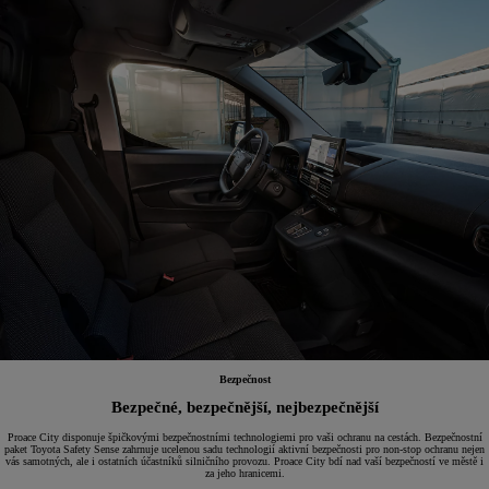
Bezpečnost
Bezpečné, bezpečnější, nejbezpečnější
Proace City disponuje špičkovými bezpečnostními technologiemi pro vaši ochranu na cestách. Bezpečnostní
paket Toyota Safety Sense zahrnuje ucelenou sadu technologií aktivní bezpečnosti pro non-stop ochranu nejen
vás samotných, ale i ostatních účastníků silničního provozu. Proace City bdí nad vaší bezpečností ve městě i
za jeho hranicemi.