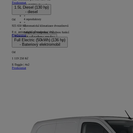
Prozkoumat
PROACE CITY Comfort
1.5L Diesel (130 hp)
- diesel
5D - Panel Van Short
+
4 reproduktory
Od
+
Automatická klimatizace dvouzónová
925 650 Kč
+
8 st. automatická převodovka | 4x2
Adaptivní tempomat s brzdnou funkcí
Prozkoumat
Zobrazit všechny prvky
Full Electric (50kWh) (136 hp)
- Bateriový elektromobil
Od
1 119 250 Kč
E-Toggle | 4x2
Prozkoumat