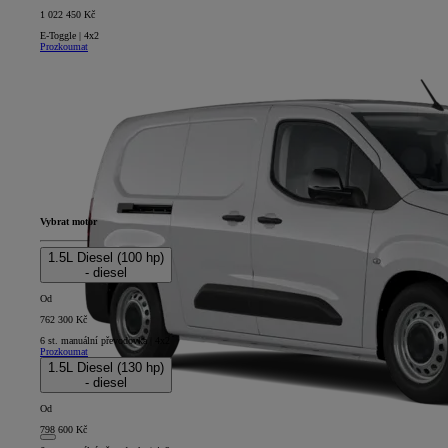
1 022 450 Kč
E-Toggle | 4x2
Prozkoumat
Vybrat motor
1.5L Diesel (100 hp)
- diesel
Od
762 300 Kč
6 st. manuální převodovka | 4x2
Prozkoumat
1.5L Diesel (130 hp)
- diesel
Od
798 600 Kč