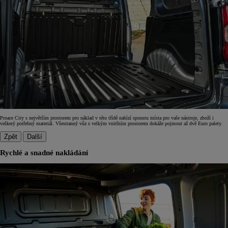
Proace City s největším prostorem pro náklad v této třídě nabízí spoustu místa pro vaše nástroje, zboží i
veškerý potřebný materiál. Všestranný vůz s velkým vnitřním prostorem dokáže pojmout až dvě Euro palety.
Zpět
Další
Rychlé a snadné nakládání