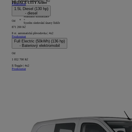
6 st. manuální převodovka | 4x2
PROACE CITY Active
Prozkoumat
1.5L Diesel (130 hp)
5D - Panel Van Long
- diesel
+
Manuální klimatizace
+
Od
Systém sledování únavy řidiče
871 200 Kč
8 st. automatická převodovka | 4x2
Prozkoumat
Full Electric (50kWh) (136 hp)
- Bateriový elektromobil
Od
1 052 700 Kč
E-Toggle | 4x2
Prozkoumat