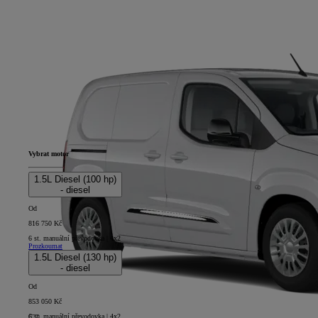
Vybrat motor
1.5L Diesel (100 hp)
- diesel
Od
816 750 Kč
6 st. manuální převodovka | 4x2
Prozkoumat
1.5L Diesel (130 hp)
- diesel
Od
853 050 Kč
6 st. manuální převodovka | 4x2