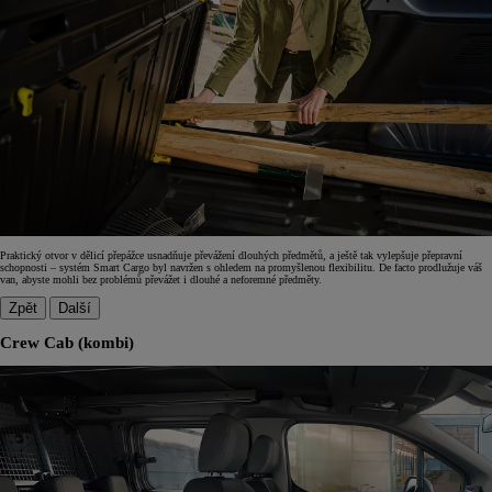
Praktický otvor v dělicí přepážce usnadňuje převážení dlouhých předmětů, a ještě tak vylepšuje přepravní
schopnosti – systém Smart Cargo byl navržen s ohledem na promyšlenou flexibilitu. De facto prodlužuje váš
van, abyste mohli bez problémů převážet i dlouhé a neforemné předměty.
Zpět
Další
Crew Cab (kombi)