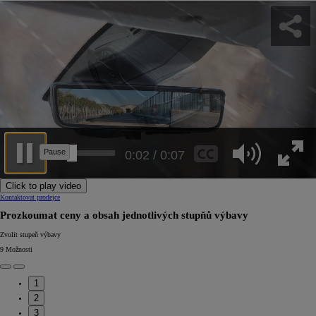
0:05 / 0:07
Click to play video
Kontaktovat prodejce
Prozkoumat ceny a obsah jednotlivých stupňů výbavy
Zvolit stupeň výbavy
9
Možnosti
1
2
3