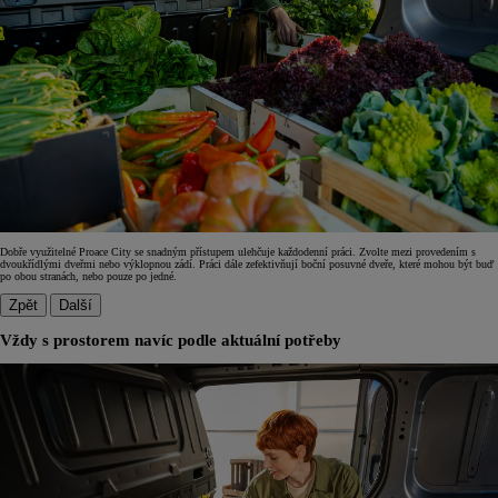
Dobře využitelné Proace City se snadným přístupem ulehčuje každodenní práci. Zvolte mezi provedením s
dvoukřídlými dveřmi nebo výklopnou zádí. Práci dále zefektivňují boční posuvné dveře, které mohou být buď
po obou stranách, nebo pouze po jedné.
Zpět
Další
Vždy s prostorem navíc podle aktuální potřeby