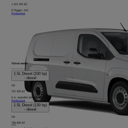
1 022 450 Kč
E-Toggle | 4x2
Prozkoumat
Vybrat motor
1.5L Diesel (100 hp)
- diesel
Od
762 300 Kč
6 st. manuální převodovka | 4x2
Prozkoumat
1.5L Diesel (130 hp)
- diesel
Od
798 600 Kč