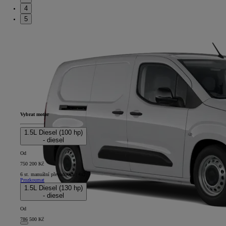
4
5
Vybrat motor
1.5L Diesel (100 hp)
- diesel
Od
750 200 Kč
6 st. manuální převodovka | 4x2
Prozkoumat
1.5L Diesel (130 hp)
- diesel
Od
786 500 Kč