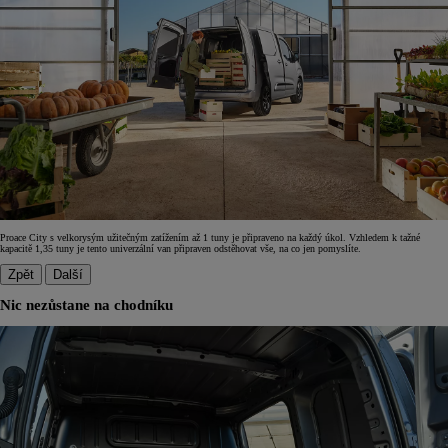
Proace City s velkorysým užitečným zatížením až 1 tuny je připraveno na každý úkol. Vzhledem k tažné
kapacitě 1,35 tuny je tento univerzální van připraven odstěhovat vše, na co jen pomyslíte.
Zpět
Další
Nic nezůstane na chodníku