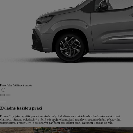
Panel Van (skříňová verze)
Zvládne každou práci
Proace City jako největší pracant ze všech malých dodávek na silnicích nabízí bezkonkurenční užitné
vlastnosti. Snadno ovladatelný a hbitý vůz spojuje kompaktní rozměry s pozoruhodnými přepravními
schopnostmi. Proace City je dokonalým parťákem pro každou práci, za rohem i daleko od vás.