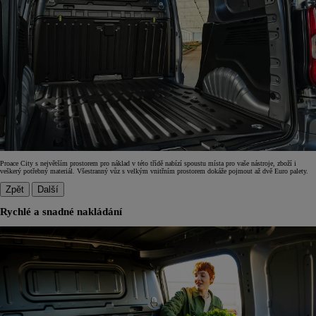
Proace City s největším prostorem pro náklad v této třídě nabízí spoustu místa pro vaše nástroje, zboží i
veškerý potřebný materiál. Všestranný vůz s velkým vnitřním prostorem dokáže pojmout až dvě Euro palety.
Zpět
Další
Rychlé a snadné nakládání