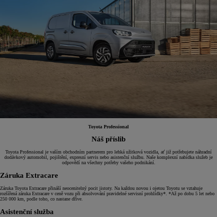
Toyota Professional
Náš příslib
Toyota Professional je vaším obchodním partnerem pro lehká užitková vozidla, ať již potřebujete náhradní
dodávkový automobil, pojištění, expresní servis nebo asistenční službu. Naše komplexní nabídka služeb je
odpovědí na všechny potřeby vašeho podnikání.
Záruka Extracare
Záruka Toyota Extracare přináší neocenitelný pocit jistoty. Na každou novou i ojetou Toyotu se vztahuje
rozšířená záruka Extracare v ceně vozu při absolvování pravidelné servisní prohlídky*. *Až po dobu 5 let nebo
250 000 km, podle toho, co nastane dříve.
Asistenční služba