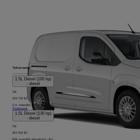
Vybrat motor
1.5L Diesel (100 hp)
- diesel
Od
816 750 Kč
6 st. manuální převodovka | 4x2
Prozkoumat
1.5L Diesel (130 hp)
- diesel
Od
853 050 Kč
6 st. manuální převodovka | 4x2