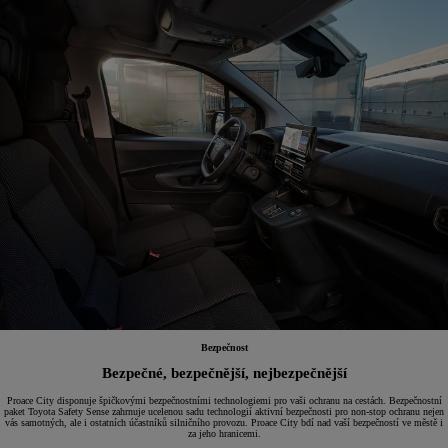
Bezpečnost
Bezpečné, bezpečnější, nejbezpečnější
Proace City disponuje špičkovými bezpečnostními technologiemi pro vaši ochranu na cestách. Bezpečnostní
paket Toyota Safety Sense zahrnuje ucelenou sadu technologií aktivní bezpečnosti pro non-stop ochranu nejen
vás samotných, ale i ostatních účastníků silničního provozu. Proace City bdí nad vaší bezpečností ve městě i
za jeho hranicemi.