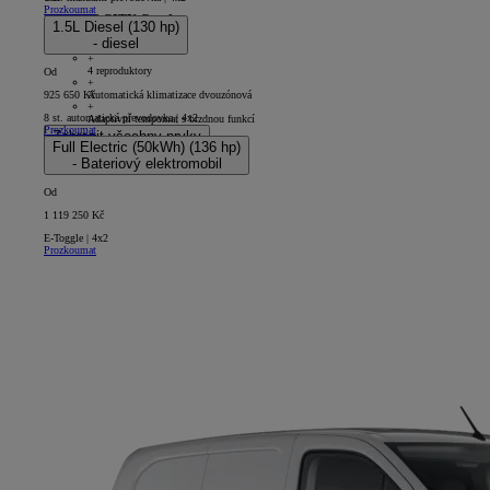
Prozkoumat
PROACE CITY Comfort
1.5L Diesel (130 hp)
- diesel
5D - Panel Van Short
+
4 reproduktory
Od
+
Automatická klimatizace dvouzónová
925 650 Kč
+
8 st. automatická převodovka | 4x2
Adaptivní tempomat s brzdnou funkcí
Prozkoumat
Zobrazit všechny prvky
Full Electric (50kWh) (136 hp)
- Bateriový elektromobil
Od
1 119 250 Kč
E-Toggle | 4x2
Prozkoumat