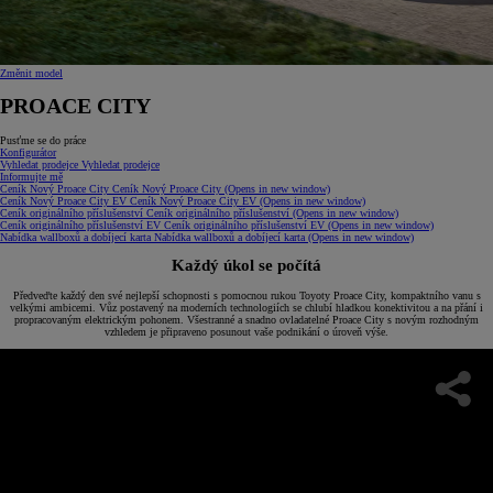
Změnit model
PROACE CITY
Pusťme se do práce
Konfigurátor
Vyhledat prodejce
Vyhledat prodejce
Informujte mě
Ceník Nový Proace City
Ceník Nový Proace City
(Opens in new window)
Ceník Nový Proace City EV
Ceník Nový Proace City EV
(Opens in new window)
Ceník originálního příslušenství
Ceník originálního příslušenství
(Opens in new window)
Ceník originálního příslušenství EV
Ceník originálního příslušenství EV
(Opens in new window)
Nabídka wallboxů a dobíjecí karta
Nabídka wallboxů a dobíjecí karta
(Opens in new window)
Každý úkol se počítá
Předveďte každý den své nejlepší schopnosti s pomocnou rukou Toyoty Proace City, kompaktního vanu s
velkými ambicemi. Vůz postavený na moderních technologiích se chlubí hladkou konektivitou a na přání i
propracovaným elektrickým pohonem. Všestranné a snadno ovladatelné Proace City s novým rozhodným
vzhledem je připraveno posunout vaše podnikání o úroveň výše.