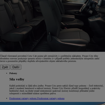
Úžasně všestranné provedení Crew Cab pojme pět cestujících i s potřebným nákladem. Proace City díky
dlouhému rozvoru poskytuje spoustu místa v interiéru a v případě potřeby jednoduchým sklopením zadní
lavice a posunutím přepážky dopředu zdvojnásobíte objem nákladového prostoru.
Zpět
Další
Pohony
Síla volby
Každé podnikání si žádá něco jiného. Proace City proto nabízí různé typy pohonu – čistě elektrický,
jakož i moderní benzínové a naftové motory. Proace City Electric přináší hospodárný a prakticky
bezhlučný chod; na druhé straně nízkoemisní spalovací motory kombinují příkladné jízdní
schopnosti s mimořádně nízkou spotřebou paliva.
Prozkoumat varianty pohonu
Prozkoumat varianty pohonu