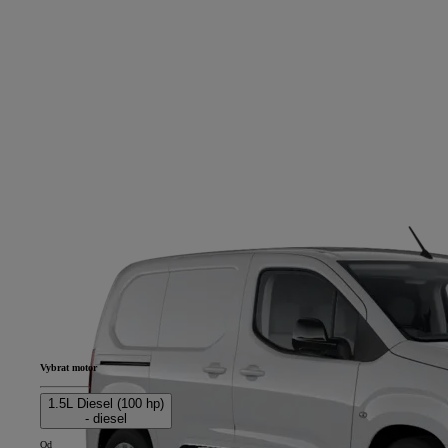
Vybrat motor
1.5L Diesel (100 hp)
- diesel
Od