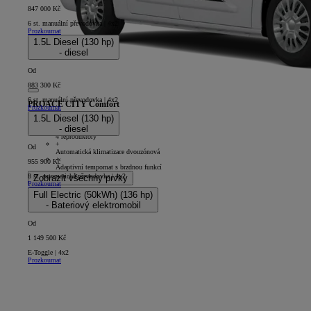
847 000 Kč
6 st. manuální převodovka | 4x2
Prozkoumat
1.5L Diesel (130 hp)
- diesel
Od
883 300 Kč
6 st. manuální převodovka | 4x2
PROACE CITY Comfort
Prozkoumat
1.5L Diesel (130 hp)
5D - Panel Van Long
- diesel
+
4 reproduktory
+
Od
Automatická klimatizace dvouzónová
+
955 900 Kč
Adaptivní tempomat s brzdnou funkcí
8 st. automatická převodovka | 4x2
Zobrazit všechny prvky
Prozkoumat
Full Electric (50kWh) (136 hp)
- Bateriový elektromobil
Od
1 149 500 Kč
E-Toggle | 4x2
Prozkoumat