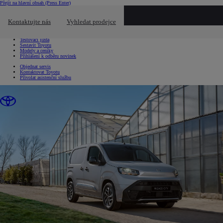
Přejít na hlavní obsah
(Press Enter)
Chci...
Kliknutím zavřete překryvné okno
Kontaktujte nás
Vyhledat prodejce
Chci...
Vyhledat prodejce nebo servis
Testovací jízda
Sestavit Toyotu
Modely a ceníky
Přihlášení k odběru novinek
Objednat servis
Kontaktovat Toyotu
Přivolat asistenční službu