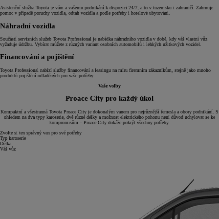
Asistenční služba Toyota je vám a vašemu podnikání k dispozici 24/7, a to v tuzemsku i zahraničí. Zahrnuje
pomoc v případě poruchy vozidla, odtah vozidla a podle potřeby i hotelové ubytování.
Náhradní vozidla
Součástí servisních služeb Toyota Professional je nabídka náhradního vozidla v době, kdy váš vlastní vůz
vyžaduje údržbu. Vybírat můžete z různých variant osobních automobilů i lehkých užitkových vozidel.
Financování a pojištění
Toyota Professional nabízí služby financování a leasingu na míru firemním zákazníkům, stejně jako mnoho
produktů pojištění odladěných pro vaše potřeby.
Vaše volby
Proace City pro každý úkol
Kompaktní a všestranná Toyota Proace City je dokonalým vanem pro nejrůznější řemesla a obory podnikání. S
ohledem na dva typy karoserie, dvě různé délky a možnost elektrického pohonu není důvod uchylovat se ke
kompromisům – Proace City dokáže pokrýt všechny potřeby.
Zvolte si ten správný van pro své potřeby
Typ karoserie
Délka
Váš vůz