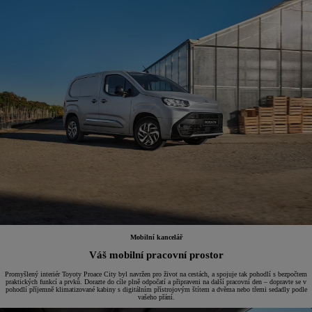
Mobilní kancelář
Váš mobilní pracovní prostor
Promyšlený interiér Toyoty Proace City byl navržen pro život na cestách, a spojuje tak pohodlí s bezpočtem
praktických funkcí a prvků. Dorazte do cíle plně odpočatí a připraveni na další pracovní den – dopravte se v
pohodlí příjemně klimatizované kabiny s digitálním přístrojovým štítem a dvěma nebo třemi sedadly podle
vašeho přání.