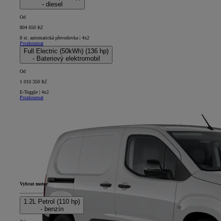
- diesel
Od
804 650 Kč
8 st. automatická převodovka | 4x2
Prozkoumat
Full Electric (50kWh) (136 hp)
- Bateriový elektromobil
Od
1 010 350 Kč
E-Toggle | 4x2
Prozkoumat
Vybrat motor
1.2L Petrol (110 hp)
- benzín