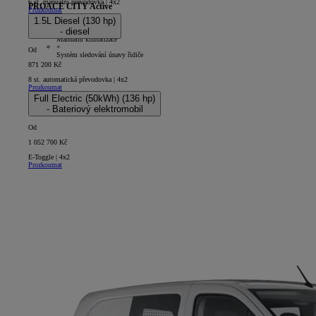
6 st. manuální převodovka | 4x2
PROACE CITY Active
Prozkoumat
1.5L Diesel (130 hp)
5D - Panel Van Long
- diesel
+
Manuální klimatizace
+
Od
Systém sledování únavy řidiče
871 200 Kč
8 st. automatická převodovka | 4x2
Prozkoumat
Full Electric (50kWh) (136 hp)
- Bateriový elektromobil
Od
1 052 700 Kč
E-Toggle | 4x2
Prozkoumat