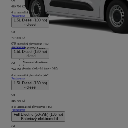
Od
689 700 Kč
6 st. manuální převodovka | 4x2
Prozkoumat
1.5L Diesel (100 hp)
- diesel
Od
707 850 Kč
6 st. manuální převodovka | 4x2
Prozkoumat
PROACE CITY Active
1.5L Diesel (130 hp)
- diesel
5D - Panel Van Short
+
Manuální klimatizace
Od
+
Systém sledování únavy řidiče
744 150 Kč
6 st. manuální převodovka | 4x2
Prozkoumat
1.5L Diesel (130 hp)
- diesel
Od
816 750 Kč
8 st. automatická převodovka | 4x2
Prozkoumat
Full Electric (50kWh) (136 hp)
- Bateriový elektromobil
Od