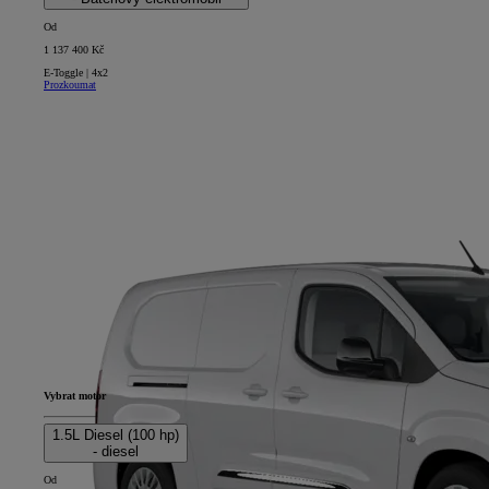
Od
1 137 400 Kč
E-Toggle | 4x2
Prozkoumat
Vybrat motor
1.5L Diesel (100 hp)
- diesel
Od