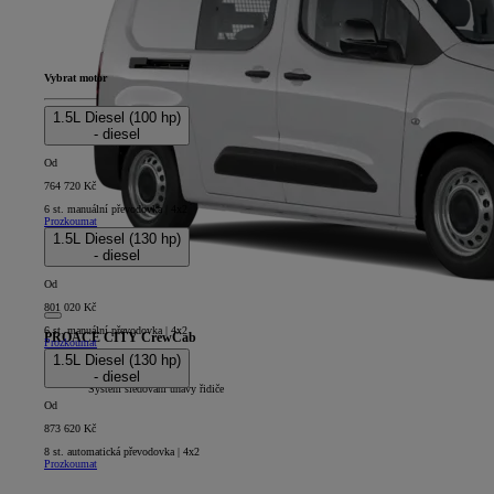
Vybrat motor
1.5L Diesel (100 hp)
- diesel
Od
764 720 Kč
6 st. manuální převodovka | 4x2
Prozkoumat
1.5L Diesel (130 hp)
- diesel
Od
801 020 Kč
6 st. manuální převodovka | 4x2
PROACE CITY CrewCab
Prozkoumat
1.5L Diesel (130 hp)
5D - CrewCab Long
- diesel
+
Systém sledování únavy řidiče
Od
873 620 Kč
8 st. automatická převodovka | 4x2
Prozkoumat