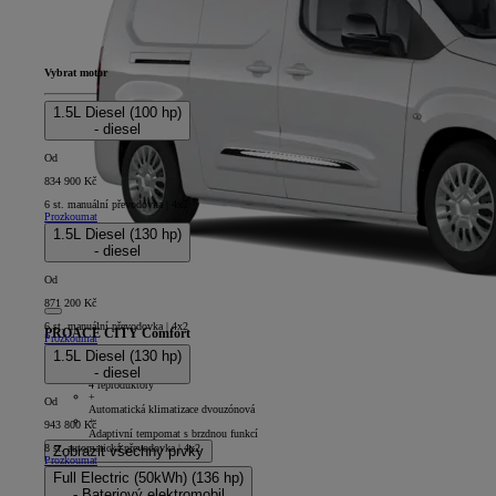
Vybrat motor
1.5L Diesel (100 hp)
- diesel
Od
834 900 Kč
6 st. manuální převodovka | 4x2
Prozkoumat
1.5L Diesel (130 hp)
- diesel
Od
871 200 Kč
6 st. manuální převodovka | 4x2
PROACE CITY Comfort
Prozkoumat
1.5L Diesel (130 hp)
4D - Panel Van Long
- diesel
+
4 reproduktory
+
Od
Automatická klimatizace dvouzónová
+
943 800 Kč
Adaptivní tempomat s brzdnou funkcí
8 st. automatická převodovka | 4x2
Zobrazit všechny prvky
Prozkoumat
Full Electric (50kWh) (136 hp)
- Bateriový elektromobil