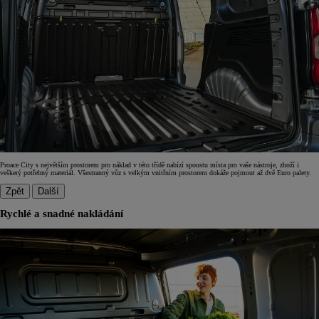
Proace City s největším prostorem pro náklad v této třídě nabízí spoustu místa pro vaše nástroje, zboží i
veškerý potřebný materiál. Všestranný vůz s velkým vnitřním prostorem dokáže pojmout až dvě Euro palety.
Zpět
Další
Rychlé a snadné nakládání