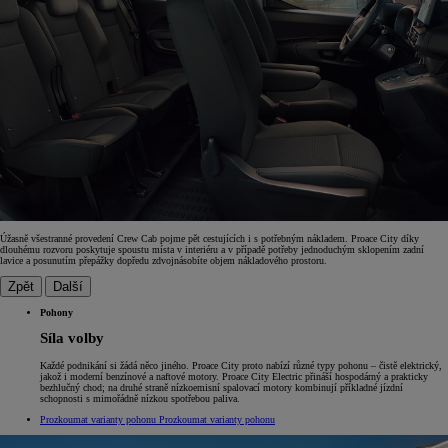
Úžasně všestranné provedení Crew Cab pojme pět cestujících i s potřebným nákladem. Proace City díky
dlouhému rozvoru poskytuje spoustu místa v interiéru a v případě potřeby jednoduchým sklopením zadní
lavice a posunutím přepážky dopředu zdvojnásobíte objem nákladového prostoru.
Zpět
Další
Pohony
Síla volby
Každé podnikání si žádá něco jiného. Proace City proto nabízí různé typy pohonu – čistě elektrický,
jakož i moderní benzínové a naftové motory. Proace City Electric přináší hospodárný a prakticky
bezhlučný chod; na druhé straně nízkoemisní spalovací motory kombinují příkladné jízdní
schopnosti s mimořádně nízkou spotřebou paliva.
Prozkoumat varianty pohonu
Prozkoumat varianty pohonu