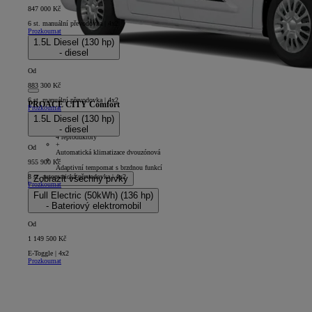
847 000 Kč
6 st. manuální převodovka | 4x2
Prozkoumat
1.5L Diesel (130 hp)
- diesel
Od
883 300 Kč
6 st. manuální převodovka | 4x2
PROACE CITY Comfort
Prozkoumat
1.5L Diesel (130 hp)
5D - Panel Van Long
- diesel
+
4 reproduktory
+
Od
Automatická klimatizace dvouzónová
+
955 900 Kč
Adaptivní tempomat s brzdnou funkcí
8 st. automatická převodovka | 4x2
Zobrazit všechny prvky
Prozkoumat
Full Electric (50kWh) (136 hp)
- Bateriový elektromobil
Od
1 149 500 Kč
E-Toggle | 4x2
Prozkoumat