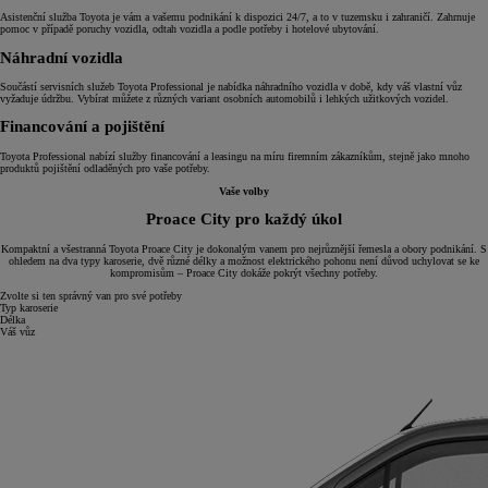
Asistenční služba Toyota je vám a vašemu podnikání k dispozici 24/7, a to v tuzemsku i zahraničí. Zahrnuje
pomoc v případě poruchy vozidla, odtah vozidla a podle potřeby i hotelové ubytování.
Náhradní vozidla
Součástí servisních služeb Toyota Professional je nabídka náhradního vozidla v době, kdy váš vlastní vůz
vyžaduje údržbu. Vybírat můžete z různých variant osobních automobilů i lehkých užitkových vozidel.
Financování a pojištění
Toyota Professional nabízí služby financování a leasingu na míru firemním zákazníkům, stejně jako mnoho
produktů pojištění odladěných pro vaše potřeby.
Vaše volby
Proace City pro každý úkol
Kompaktní a všestranná Toyota Proace City je dokonalým vanem pro nejrůznější řemesla a obory podnikání. S
ohledem na dva typy karoserie, dvě různé délky a možnost elektrického pohonu není důvod uchylovat se ke
kompromisům – Proace City dokáže pokrýt všechny potřeby.
Zvolte si ten správný van pro své potřeby
Typ karoserie
Délka
Váš vůz