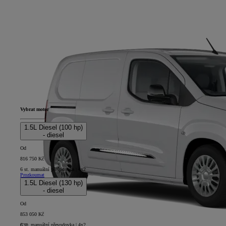
Vybrat motor
1.5L Diesel (100 hp)
- diesel
Od
816 750 Kč
6 st. manuální převodovka | 4x2
Prozkoumat
1.5L Diesel (130 hp)
- diesel
Od
853 050 Kč
6 st. manuální převodovka | 4x2