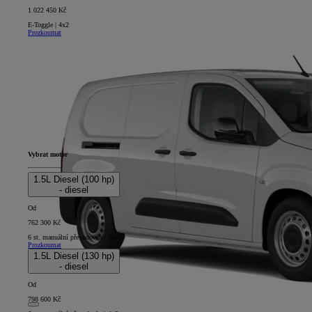
1 022 450 Kč
E-Toggle | 4x2
Prozkoumat
Vybrat motor
1.5L Diesel (100 hp)
- diesel
Od
762 300 Kč
6 st. manuální převodovka | 4x2
Prozkoumat
1.5L Diesel (130 hp)
- diesel
Od
798 600 Kč