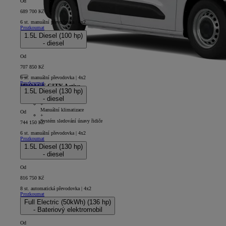
Od
689 700 Kč
6 st. manuální převodovka | 4x2
Prozkoumat
1.5L Diesel (100 hp)
- diesel
Od
707 850 Kč
6 st. manuální převodovka | 4x2
Prozkoumat
PROACE CITY Active
1.5L Diesel (130 hp)
- diesel
5D - Panel Van Short
+
Manuální klimatizace
Od
+
Systém sledování únavy řidiče
744 150 Kč
6 st. manuální převodovka | 4x2
Prozkoumat
1.5L Diesel (130 hp)
- diesel
Od
816 750 Kč
8 st. automatická převodovka | 4x2
Prozkoumat
Full Electric (50kWh) (136 hp)
- Bateriový elektromobil
Od