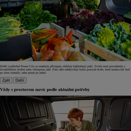
Dobře využitelné Proace City se snadným přístupem ulehčuje každodenní práci. Zvolte mezi provedením s
dvoukřídlými dveřmi nebo výklopnou zádí. Práci dále zefektivňují boční posuvné dveře, které mohou být buď
po obou stranách, nebo pouze po jedné.
Zpět
Další
Vždy s prostorem navíc podle aktuální potřeby