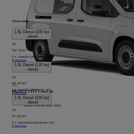
Vybrat motor
1.5L Diesel (100 hp)
- diesel
Od
764 720 Kč
6 st. manuální převodovka | 4x2
Prozkoumat
1.5L Diesel (130 hp)
- diesel
Od
801 020 Kč
6 st. manuální převodovka | 4x2
PROACE CITY CrewCab
Prozkoumat
1.5L Diesel (130 hp)
5D - CrewCab Long
- diesel
+
Systém sledování únavy řidiče
Od
873 620 Kč
8 st. automatická převodovka | 4x2
Prozkoumat