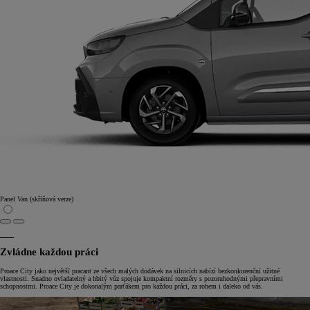
Panel Van (skříňová verze)
Zvládne každou práci
Proace City jako největší pracant ze všech malých dodávek na silnicích nabízí bezkonkurenční užitné
vlastnosti. Snadno ovladatelný a hbitý vůz spojuje kompaktní rozměry s pozoruhodnými přepravními
schopnostmi. Proace City je dokonalým parťákem pro každou práci, za rohem i daleko od vás.