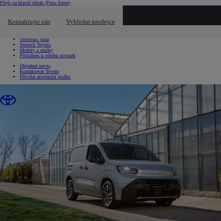
Přejít na hlavní obsah
(Press Enter)
Chci...
Kliknutím zavřete překryvné okno
Kontaktujte nás
Vyhledat prodejce
Chci...
Vyhledat prodejce nebo servis
Testovací jízda
Sestavit Toyotu
Modely a ceníky
Přihlášení k odběru novinek
Objednat servis
Kontaktovat Toyotu
Přivolat asistenční službu