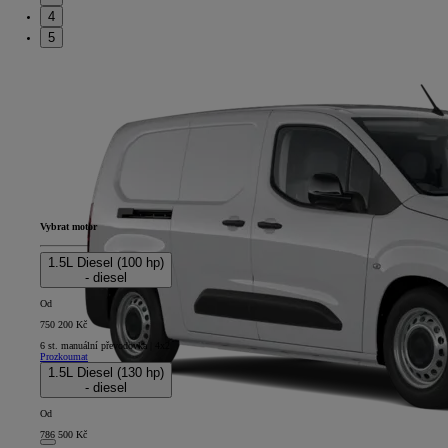
4
5
Vybrat motor
1.5L Diesel (100 hp)
- diesel
Od
750 200 Kč
6 st. manuální převodovka | 4x2
Prozkoumat
1.5L Diesel (130 hp)
- diesel
Od
786 500 Kč