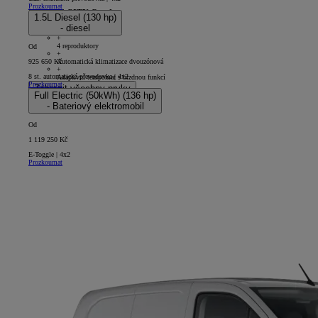
Prozkoumat
PROACE CITY Comfort
1.5L Diesel (130 hp)
- diesel
5D - Panel Van Short
+
4 reproduktory
Od
+
Automatická klimatizace dvouzónová
925 650 Kč
+
8 st. automatická převodovka | 4x2
Adaptivní tempomat s brzdnou funkcí
Prozkoumat
Zobrazit všechny prvky
Full Electric (50kWh) (136 hp)
- Bateriový elektromobil
Od
1 119 250 Kč
E-Toggle | 4x2
Prozkoumat