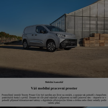
Mobilní kancelář
Váš mobilní pracovní prostor
Promyšlený interiér Toyoty Proace City byl navržen pro život na cestách, a spojuje tak pohodlí s bezpočtem
praktických funkcí a prvků. Dorazte do cíle plně odpočatí a připraveni na další pracovní den – dopravte se v
pohodlí příjemně klimatizované kabiny s digitálním přístrojovým štítem a dvěma nebo třemi sedadly podle
vašeho přání.