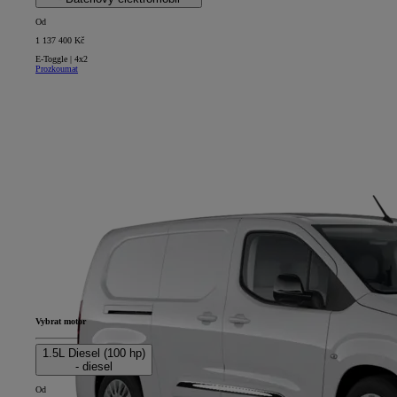
Od
1 137 400 Kč
E-Toggle | 4x2
Prozkoumat
Vybrat motor
1.5L Diesel (100 hp)
- diesel
Od