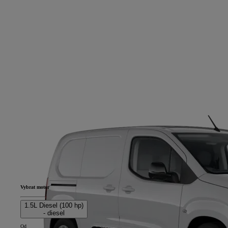
Vybrat motor
1.5L Diesel (100 hp)
- diesel
Od