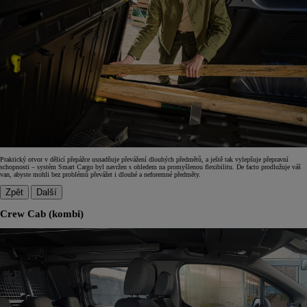
Praktický otvor v dělicí přepážce usnadňuje převážení dlouhých předmětů, a ještě tak vylepšuje přepravní
schopnosti – systém Smart Cargo byl navržen s ohledem na promyšlenou flexibilitu. De facto prodlužuje váš
van, abyste mohli bez problémů převážet i dlouhé a neforemné předměty.
Zpět
Další
Crew Cab (kombi)