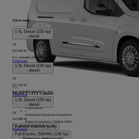
Vybrat motor
1.5L Diesel (100 hp)
- diesel
Od
834 900 Kč
6 st. manuální převodovka | 4x2
Prozkoumat
1.5L Diesel (130 hp)
- diesel
Od
871 200 Kč
6 st. manuální převodovka | 4x2
PROACE CITY Comfort
Prozkoumat
1.5L Diesel (130 hp)
4D - Panel Van Long
- diesel
+
4 reproduktory
+
Od
Automatická klimatizace dvouzónová
+
943 800 Kč
Adaptivní tempomat s brzdnou funkcí
8 st. automatická převodovka | 4x2
Zobrazit všechny prvky
Prozkoumat
Full Electric (50kWh) (136 hp)
- Bateriový elektromobil