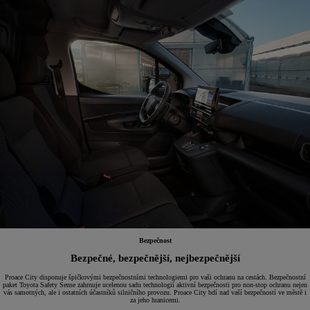
Bezpečnost
Bezpečné, bezpečnější, nejbezpečnější
Proace City disponuje špičkovými bezpečnostními technologiemi pro vaši ochranu na cestách. Bezpečnostní
paket Toyota Safety Sense zahrnuje ucelenou sadu technologií aktivní bezpečnosti pro non-stop ochranu nejen
vás samotných, ale i ostatních účastníků silničního provozu. Proace City bdí nad vaší bezpečností ve městě i
za jeho hranicemi.