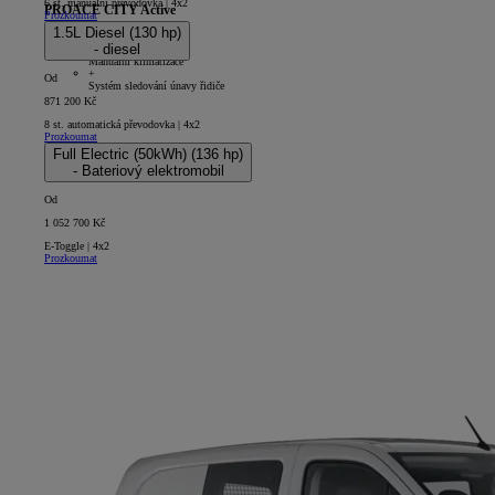
6 st. manuální převodovka | 4x2
PROACE CITY Active
Prozkoumat
1.5L Diesel (130 hp)
5D - Panel Van Long
- diesel
+
Manuální klimatizace
+
Od
Systém sledování únavy řidiče
871 200 Kč
8 st. automatická převodovka | 4x2
Prozkoumat
Full Electric (50kWh) (136 hp)
- Bateriový elektromobil
Od
1 052 700 Kč
E-Toggle | 4x2
Prozkoumat