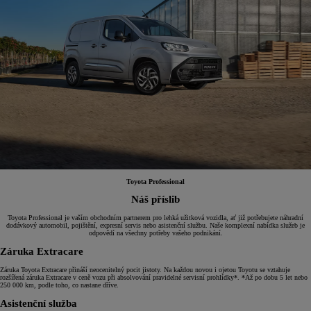
Toyota Professional
Náš příslib
Toyota Professional je vaším obchodním partnerem pro lehká užitková vozidla, ať již potřebujete náhradní
dodávkový automobil, pojištění, expresní servis nebo asistenční službu. Naše komplexní nabídka služeb je
odpovědí na všechny potřeby vašeho podnikání.
Záruka Extracare
Záruka Toyota Extracare přináší neocenitelný pocit jistoty. Na každou novou i ojetou Toyotu se vztahuje
rozšířená záruka Extracare v ceně vozu při absolvování pravidelné servisní prohlídky*. *Až po dobu 5 let nebo
250 000 km, podle toho, co nastane dříve.
Asistenční služba