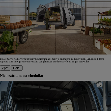
Proace City s velkorysým užitečným zatížením až 1 tuny je připraveno na každý úkol. Vzhledem k tažné
kapacitě 1,35 tuny je tento univerzální van připraven odstěhovat vše, na co jen pomyslíte.
Zpět
Další
Nic nezůstane na chodníku