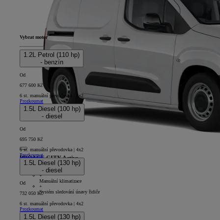
Vybrat motor
1.2L Petrol (110 hp)
- benzín
Od
677 600 Kč
6 st. manuální převodovka | 4x2
Prozkoumat
1.5L Diesel (100 hp)
- diesel
Od
695 750 Kč
6 st. manuální převodovka | 4x2
Prozkoumat
PROACE CITY Active
1.5L Diesel (130 hp)
- diesel
4D - Panel Van Short
+
Manuální klimatizace
Od
+
Systém sledování únavy řidiče
732 050 Kč
6 st. manuální převodovka | 4x2
Prozkoumat
1.5L Diesel (130 hp)