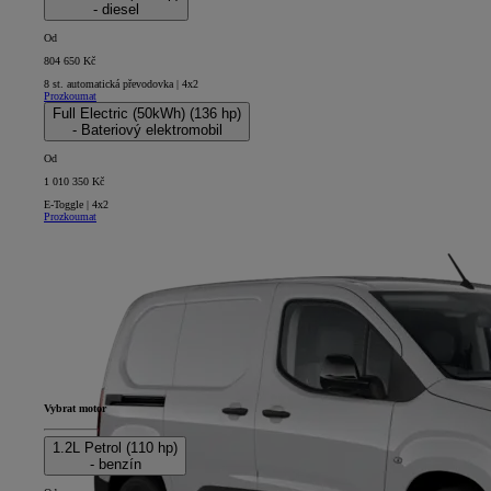
- diesel
Od
804 650 Kč
8 st. automatická převodovka | 4x2
Prozkoumat
Full Electric (50kWh) (136 hp)
- Bateriový elektromobil
Od
1 010 350 Kč
E-Toggle | 4x2
Prozkoumat
Vybrat motor
1.2L Petrol (110 hp)
- benzín