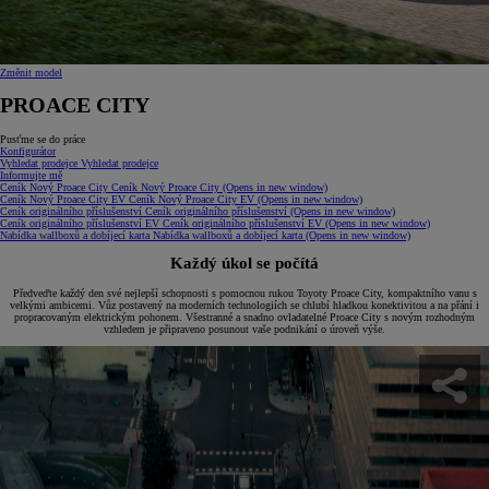
Změnit model
PROACE CITY
Pusťme se do práce
Konfigurátor
Vyhledat prodejce
Vyhledat prodejce
Informujte mě
Ceník Nový Proace City
Ceník Nový Proace City
(Opens in new window)
Ceník Nový Proace City EV
Ceník Nový Proace City EV
(Opens in new window)
Ceník originálního příslušenství
Ceník originálního příslušenství
(Opens in new window)
Ceník originálního příslušenství EV
Ceník originálního příslušenství EV
(Opens in new window)
Nabídka wallboxů a dobíjecí karta
Nabídka wallboxů a dobíjecí karta
(Opens in new window)
Každý úkol se počítá
Předveďte každý den své nejlepší schopnosti s pomocnou rukou Toyoty Proace City, kompaktního vanu s
velkými ambicemi. Vůz postavený na moderních technologiích se chlubí hladkou konektivitou a na přání i
propracovaným elektrickým pohonem. Všestranné a snadno ovladatelné Proace City s novým rozhodným
vzhledem je připraveno posunout vaše podnikání o úroveň výše.