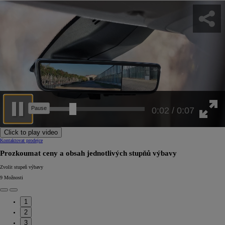
0:05 / 0:07
Click to play video
Kontaktovat prodejce
Prozkoumat ceny a obsah jednotlivých stupňů výbavy
Zvolit stupeň výbavy
9
Možnosti
1
2
3