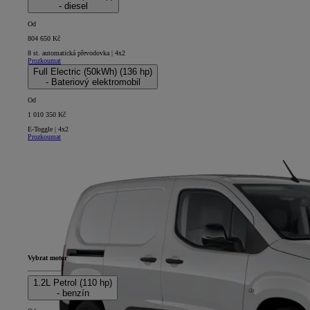
- diesel
Od
804 650 Kč
8 st. automatická převodovka | 4x2
Prozkoumat
Full Electric (50kWh) (136 hp)
- Bateriový elektromobil
Od
1 010 350 Kč
E-Toggle | 4x2
Prozkoumat
Vybrat motor
1.2L Petrol (110 hp)
- benzín