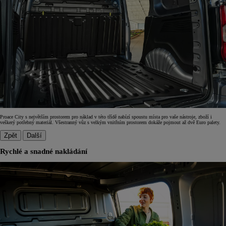
Proace City s největším prostorem pro náklad v této třídě nabízí spoustu místa pro vaše nástroje, zboží i
veškerý potřebný materiál. Všestranný vůz s velkým vnitřním prostorem dokáže pojmout až dvě Euro palety.
Zpět
Další
Rychlé a snadné nakládání