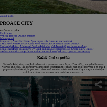
Změnit model
PROACE CITY
Pusťme se do práce
Konfigurátor
Vyhledat prodejce
Vyhledat prodejce
Informujte mě
Ceník Nový Proace City
Ceník Nový Proace City
(Opens in new window)
Ceník Nový Proace City EV
Ceník Nový Proace City EV
(Opens in new window)
Ceník originálního příslušenství
Ceník originálního příslušenství
(Opens in new window)
Ceník originálního příslušenství EV
Ceník originálního příslušenství EV
(Opens in new window)
Nabídka wallboxů a dobíjecí karta
Nabídka wallboxů a dobíjecí karta
(Opens in new window)
Každý úkol se počítá
Předveďte každý den své nejlepší schopnosti s pomocnou rukou Toyoty Proace City, kompaktního vanu s
velkými ambicemi. Vůz postavený na moderních technologiích se chlubí hladkou konektivitou a na přání i
propracovaným elektrickým pohonem. Všestranné a snadno ovladatelné Proace City s novým rozhodným
vzhledem je připraveno posunout vaše podnikání o úroveň výše.