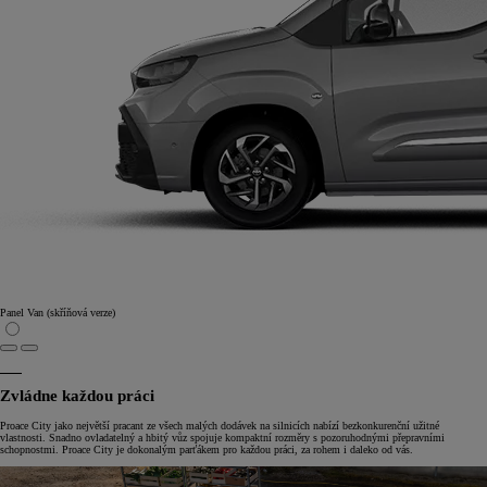
Panel Van (skříňová verze)
Zvládne každou práci
Proace City jako největší pracant ze všech malých dodávek na silnicích nabízí bezkonkurenční užitné
vlastnosti. Snadno ovladatelný a hbitý vůz spojuje kompaktní rozměry s pozoruhodnými přepravními
schopnostmi. Proace City je dokonalým parťákem pro každou práci, za rohem i daleko od vás.