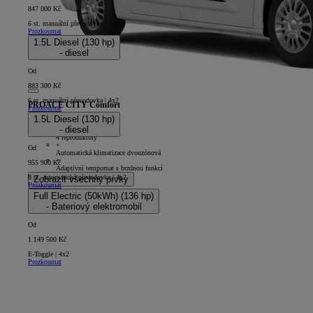
847 000 Kč
6 st. manuální převodovka | 4x2
Prozkoumat
1.5L Diesel (130 hp)
- diesel
Od
883 300 Kč
6 st. manuální převodovka | 4x2
PROACE CITY Comfort
Prozkoumat
1.5L Diesel (130 hp)
5D - Panel Van Long
- diesel
+
4 reproduktory
+
Od
Automatická klimatizace dvouzónová
+
955 900 Kč
Adaptivní tempomat s brzdnou funkcí
8 st. automatická převodovka | 4x2
Zobrazit všechny prvky
Prozkoumat
Full Electric (50kWh) (136 hp)
- Bateriový elektromobil
Od
1 149 500 Kč
E-Toggle | 4x2
Prozkoumat