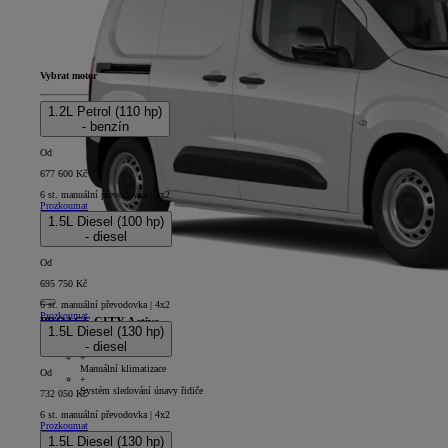
Vybrat motor
1.2L Petrol (110 hp)
- benzín
Od
677 600 Kč
6 st. manuální převodovka | 4x2
Prozkoumat
1.5L Diesel (100 hp)
- diesel
Od
695 750 Kč
6 st. manuální převodovka | 4x2
Prozkoumat
PROACE CITY Active
1.5L Diesel (130 hp)
- diesel
4D - Panel Van Short
+
Manuální klimatizace
Od
+
Systém sledování únavy řidiče
732 050 Kč
6 st. manuální převodovka | 4x2
Prozkoumat
1.5L Diesel (130 hp)