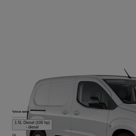
Vybrat motor
1.5L Diesel (100 hp)
- diesel
Od