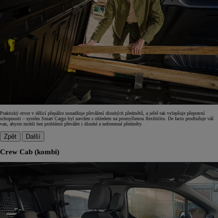
Praktický otvor v dělicí přepážce usnadňuje převážení dlouhých předmětů, a ještě tak vylepšuje přepravní
schopnosti – systém Smart Cargo byl navržen s ohledem na promyšlenou flexibilitu. De facto prodlužuje váš
van, abyste mohli bez problémů převážet i dlouhé a neforemné předměty.
Zpět
Další
Crew Cab (kombi)