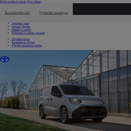
Přejít na hlavní obsah
(Press Enter)
Chci...
Kliknutím zavřete překryvné okno
Kontaktujte nás
Vyhledat prodejce
Chci...
Vyhledat prodejce nebo servis
Testovací jízda
Sestavit Toyotu
Modely a ceníky
Přihlášení k odběru novinek
Objednat servis
Kontaktovat Toyotu
Přivolat asistenční službu