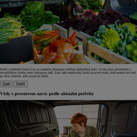
Dobře využitelné Proace City se snadným přístupem ulehčuje každodenní práci. Zvolte mezi provedením s
dvoukřídlými dveřmi nebo výklopnou zádí. Práci dále zefektivňují boční posuvné dveře, které mohou být buď
po obou stranách, nebo pouze po jedné.
Zpět
Další
Vždy s prostorem navíc podle aktuální potřeby