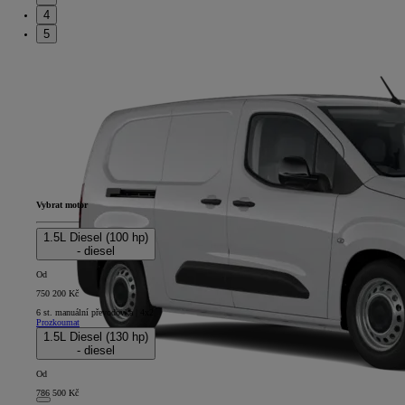
4
5
Vybrat motor
1.5L Diesel (100 hp)
- diesel
Od
750 200 Kč
6 st. manuální převodovka | 4x2
Prozkoumat
1.5L Diesel (130 hp)
- diesel
Od
786 500 Kč