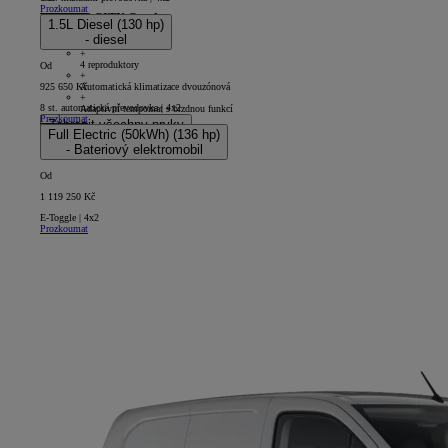
Prozkoumat
PROACE CITY Comfort
1.5L Diesel (130 hp)
- diesel
5D - Panel Van Short
+
4 reproduktory
Od
+
Automatická klimatizace dvouzónová
925 650 Kč
+
8 st. automatická převodovka | 4x2
Adaptivní tempomat s brzdnou funkcí
Prozkoumat
Zobrazit všechny prvky
Full Electric (50kWh) (136 hp)
- Bateriový elektromobil
Od
1 119 250 Kč
E-Toggle | 4x2
Prozkoumat