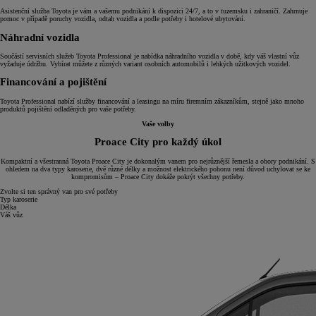
Asistenční služba Toyota je vám a vašemu podnikání k dispozici 24/7, a to v tuzemsku i zahraničí. Zahrnuje
pomoc v případě poruchy vozidla, odtah vozidla a podle potřeby i hotelové ubytování.
Náhradní vozidla
Součástí servisních služeb Toyota Professional je nabídka náhradního vozidla v době, kdy váš vlastní vůz
vyžaduje údržbu. Vybírat můžete z různých variant osobních automobilů i lehkých užitkových vozidel.
Financování a pojištění
Toyota Professional nabízí služby financování a leasingu na míru firemním zákazníkům, stejně jako mnoho
produktů pojištění odladěných pro vaše potřeby.
Vaše volby
Proace City pro každý úkol
Kompaktní a všestranná Toyota Proace City je dokonalým vanem pro nejrůznější řemesla a obory podnikání. S
ohledem na dva typy karoserie, dvě různé délky a možnost elektrického pohonu není důvod uchylovat se ke
kompromisům – Proace City dokáže pokrýt všechny potřeby.
Zvolte si ten správný van pro své potřeby
Typ karoserie
Délka
Váš vůz