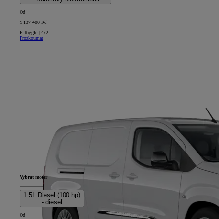
Od
1 137 400 Kč
E-Toggle | 4x2
Prozkoumat
Vybrat motor
1.5L Diesel (100 hp)
- diesel
Od