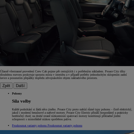
Úžasně všestranné provedení Crew Cab pojme pět cestujících i s potřebným nákladem. Proace City díky
dlouhému rozvoru poskytuje spoustu místa v interiéru a v případě potřeby jednoduchým sklopením zadní
lavice a posunutím přepážky dopředu zdvojnásobíte objem nákladového prostoru.
Zpět
Další
Pohony
Síla volby
Každé podnikání si žádá něco jiného. Proace City proto nabízí různé typy pohonu – čistě elektrický,
jakož i moderní benzínové a naftové motory. Proace City Electric přináší hospodárný a prakticky
bezhlučný chod; na druhé straně nízkoemisní spalovací motory kombinují příkladné jízdní
schopnosti s mimořádně nízkou spotřebou paliva.
Prozkoumat varianty pohonu
Prozkoumat varianty pohonu