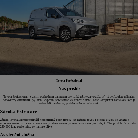
Toyota Professional
Náš příslib
Toyota Professional je vaším obchodním partnerem pro lehká užitková vozidla, ať již potřebujete náhradní
dodávkový automobil, pojištění, expresní servis nebo asistenční službu. Naše komplexní nabídka služeb je
odpovědí na všechny potřeby vašeho podnikání.
Záruka Extracare
Záruka Toyota Extracare přináší neocenitelný pocit jistoty. Na každou novou i ojetou Toyotu se vztahuje
rozšířená záruka Extracare v ceně vozu při absolvování pravidelné servisní prohlídky*. *Až po dobu 5 let nebo
250 000 km, podle toho, co nastane dříve.
Asistenční služba