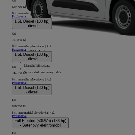
Od
689 700 Kč
6 st. manuální převodovka | 4x2
Prozkoumat
1.5L Diesel (100 hp)
- diesel
Od
707 850 Kč
6 st. manuální převodovka | 4x2
Prozkoumat
PROACE CITY Active
1.5L Diesel (130 hp)
- diesel
5D - Panel Van Short
+
Manuální klimatizace
Od
+
Systém sledování únavy řidiče
744 150 Kč
6 st. manuální převodovka | 4x2
Prozkoumat
1.5L Diesel (130 hp)
- diesel
Od
816 750 Kč
8 st. automatická převodovka | 4x2
Prozkoumat
Full Electric (50kWh) (136 hp)
- Bateriový elektromobil
Od