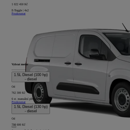
1 022 450 Kč
E-Toggle | 4x2
Prozkoumat
Vybrat motor
1.5L Diesel (100 hp)
- diesel
Od
762 300 Kč
6 st. manuální převodovka | 4x2
Prozkoumat
1.5L Diesel (130 hp)
- diesel
Od
798 600 Kč