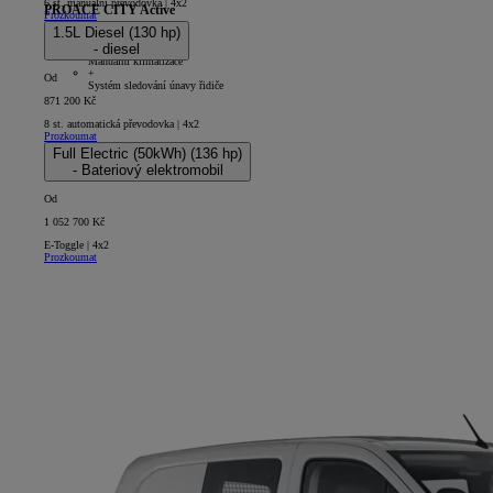
6 st. manuální převodovka | 4x2
PROACE CITY Active
Prozkoumat
1.5L Diesel (130 hp)
5D - Panel Van Long
- diesel
+
Manuální klimatizace
+
Od
Systém sledování únavy řidiče
871 200 Kč
8 st. automatická převodovka | 4x2
Prozkoumat
Full Electric (50kWh) (136 hp)
- Bateriový elektromobil
Od
1 052 700 Kč
E-Toggle | 4x2
Prozkoumat