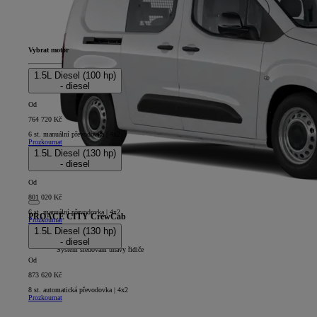
Vybrat motor
1.5L Diesel (100 hp)
- diesel
Od
764 720 Kč
6 st. manuální převodovka | 4x2
Prozkoumat
1.5L Diesel (130 hp)
- diesel
Od
801 020 Kč
6 st. manuální převodovka | 4x2
PROACE CITY CrewCab
Prozkoumat
1.5L Diesel (130 hp)
5D - CrewCab Long
- diesel
+
Systém sledování únavy řidiče
Od
873 620 Kč
8 st. automatická převodovka | 4x2
Prozkoumat