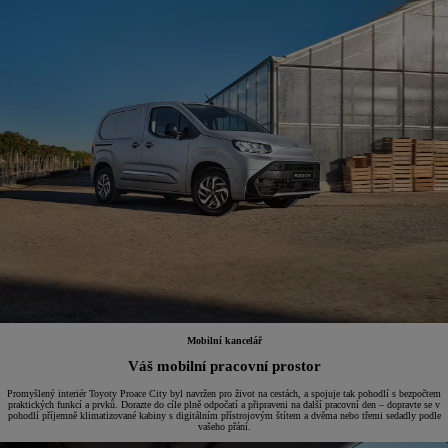
Mobilní kancelář
Váš mobilní pracovní prostor
Promyšlený interiér Toyoty Proace City byl navržen pro život na cestách, a spojuje tak pohodlí s bezpočtem
praktických funkcí a prvků. Dorazte do cíle plně odpočatí a připraveni na další pracovní den – dopravte se v
pohodlí příjemně klimatizované kabiny s digitálním přístrojovým štítem a dvěma nebo třemi sedadly podle
vašeho přání.