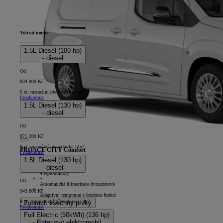
Vybrat motor
1.5L Diesel (100 hp)
- diesel
Od
834 900 Kč
6 st. manuální převodovka | 4x2
Prozkoumat
1.5L Diesel (130 hp)
- diesel
Od
871 200 Kč
6 st. manuální převodovka | 4x2
PROACE CITY Comfort
Prozkoumat
1.5L Diesel (130 hp)
4D - Panel Van Long
- diesel
+
4 reproduktory
+
Od
Automatická klimatizace dvouzónová
+
943 800 Kč
Adaptivní tempomat s brzdnou funkcí
8 st. automatická převodovka | 4x2
Zobrazit všechny prvky
Prozkoumat
Full Electric (50kWh) (136 hp)
- Bateriový elektromobil