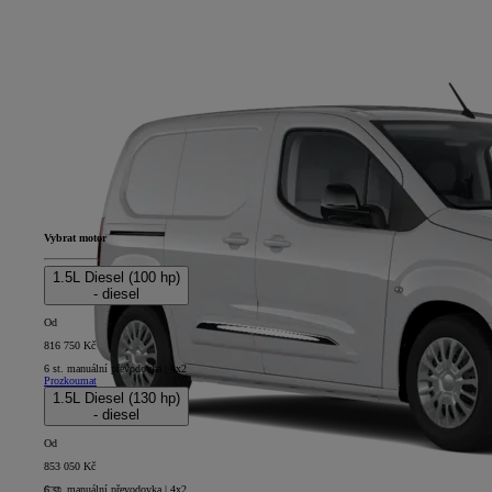
Vybrat motor
1.5L Diesel (100 hp)
- diesel
Od
816 750 Kč
6 st. manuální převodovka | 4x2
Prozkoumat
1.5L Diesel (130 hp)
- diesel
Od
853 050 Kč
6 st. manuální převodovka | 4x2