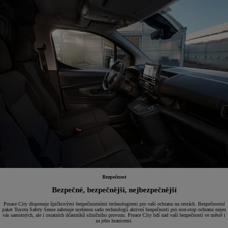
Bezpečnost
Bezpečné, bezpečnější, nejbezpečnější
Proace City disponuje špičkovými bezpečnostními technologiemi pro vaši ochranu na cestách. Bezpečnostní
paket Toyota Safety Sense zahrnuje ucelenou sadu technologií aktivní bezpečnosti pro non-stop ochranu nejen
vás samotných, ale i ostatních účastníků silničního provozu. Proace City bdí nad vaší bezpečností ve městě i
za jeho hranicemi.