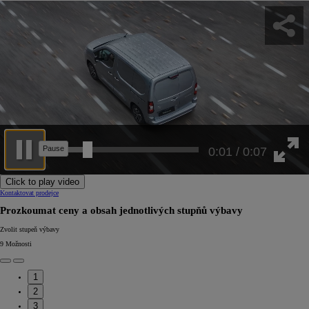
0:04 / 0:07
Click to play video
Kontaktovat prodejce
Prozkoumat ceny a obsah jednotlivých stupňů výbavy
Zvolit stupeň výbavy
9
Možnosti
1
2
3