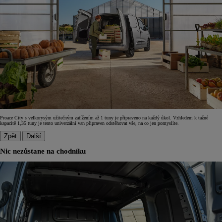
Proace City s velkorysým užitečným zatížením až 1 tuny je připraveno na každý úkol. Vzhledem k tažné
kapacitě 1,35 tuny je tento univerzální van připraven odstěhovat vše, na co jen pomyslíte.
Zpět
Další
Nic nezůstane na chodníku