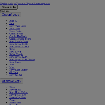
Najděte prodejce
Vyberte si Toyotu
Postav moje auto
Nová auta
Nová auta
Osobní vozy
Aygo X
Yaris
Nový Yaris Cross
Yaris Cross
Urban Cruiser
Corolla Sedan
Corolla Hatchback
Corolla Touring Sports
Nová Corolla Cross
Nová Toyota C-HR
Nová Toyota C-HR+
RAV4
Nová RAV4
RAV4 Plug-in
Nová Toyota bZ4X
Nová Toyota bZ4X Touring
Nová Camry
Prius
Mirai
Nový Land Cruiser
GR Yaris
Nový GR GT
Užitkové vozy
Hilux
Nový Hilux
Nový Hilux Elektro
Nový Proace City
Proace City Verso
Proace
Proace Verso