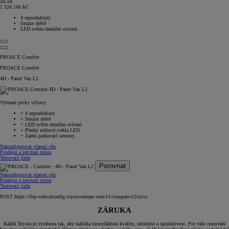
Již od
1 326 160 Kč
4 reproduktory
Senzor deště
LED světla denního svícení
PROACE Comfort
PROACE Comfort
4D - Panel Van L2
Vybrané prvky výbavy
+
4 reproduktory
+
Senzor deště
+
LED světla denního svícení
+
Přední mlhové světla LED
+
Zadní parkovací senzory
Nakonfigurovat vlastní vůz
Prodejní a servisní místa
Testovací jízda
Porovnat
Nakonfigurovat vlastní vůz
Prodejní a servisní místa
Testovací jízda
POST https://dxp-webcarconfig.toyota-europe.com/v1/compare-v2/cz/cs
ZÁRUKA
Každá Toyota je vyrobena tak, aby nabídla mimořádnou kvalitu, odolnost a spolehlivost. Pro vaše cestování