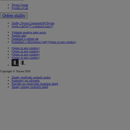
Toyota T-mate
Systém e-Call
Online služby
Služby Toyota Connected/MyToyota
Apple CarPlay™ a Android Auto™
Vyhledat prodejce nebo servis
Napište nám
Oznámení o sdílení dat
Prohlášení o přístupnosti (pdf)
(Opens in new window)
(Opens in new window)
(Opens in new window)
(Opens in new window)
(Opens in new window)
Copyright © Toyota 2026
Zásady používání souborů cookie
Podmínky pro uživatele
Pravidla pro zpracování Osobních údajů
Zásady ochrany osobních údajů