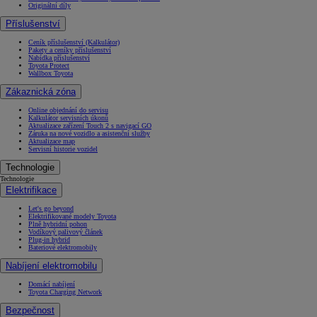
Originální díly
Příslušenství
Ceník příslušenství (Kalkulátor)
Pakety a ceníky příslušenství
Nabídka příslušenství
Toyota Protect
Wallbox Toyota
Zákaznická zóna
Online objednání do servisu
Kalkulátor servisních úkonů
Aktualizace zařízení Touch 2 s navigací GO
Záruka na nové vozidlo a asistenční služby
Aktualizace map
Servisní historie vozidel
Technologie
Technologie
Elektrifikace
Let's go beyond
Elektrifikované modely Toyota
Plně hybridní pohon
Vodíkový palivový článek
Plug-in hybrid
Bateriové elektromobily
Nabíjení elektromobilu
Domácí nabíjení
Toyota Charging Network
Bezpečnost