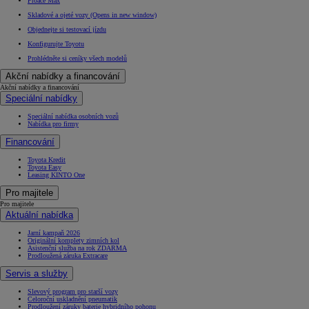
Proace Max
Skladové a ojeté vozy
(Opens in new window)
Objednejte si testovací jízdu
Konfigurujte Toyotu
Prohlédněte si ceníky všech modelů
Akční nabídky a financování
Akční nabídky a financování
Speciální nabídky
Speciální nabídka osobních vozů
Nabídka pro firmy
Financování
Toyota Kredit
Toyota Easy
Leasing KINTO One
Pro majitele
Pro majitele
Aktuální nabídka
Jarní kampaň 2026
Originální komplety zimních kol
Asistenční služba na rok ZDARMA
Prodloužená záruka Extracare
Servis a služby
Slevový program pro starší vozy
Celoroční uskladnění pneumatik
Prodloužení záruky baterie hybridního pohonu