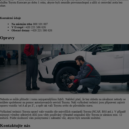
službu Toyota Eurocare po dobu 1 roku, abyste byli neustále provozuschopní a užili si cestování zcela bez
obav.
Kontaktní údaje
Na místním trhu
800 101 007
V Evropě
+420 221 586 626
Obecné dotazy
+420 221 586 626
Opravy
Nehoda se může přihodit i tomu nejopatrnějšímu řidiči. Naštěstí platí, že bez ohledu na závažnost nehody se
můžete spolehnout na pomoc autorizovaných servisů Toyota. Naši vyškolení technici jsou připraveni zajistit
opravu vozidla ‘od A až po Z’, a opět tak vaši Toyotu uvést do původního stavu.
Vyškolení technici Toyota opraví vaše vozidlo dle nejvyšších standardů Toyota (NCAP, BSI atd.). V případě
nutnosti výměny některých dílů jsou vždy používány výhradně originální díly Toyota se zárukou min. 12
měsíců. Podle možností vám poskytneme i náhradní vůz, abyste byli neustále mobilní.
Kontaktujte nás