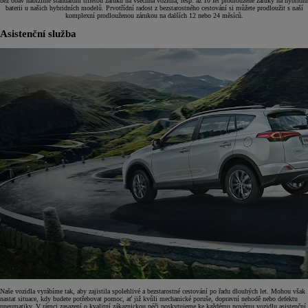
bez obav nabízíme standardní tříletou záruku na všechna vozidla, resp. až 10 let prodloužené záruky na hybridní
baterii u našich hybridních modelů. Prvotřídní radost z bezstarostného cestování si můžete prodloužit s naší
komplexní prodlouženou zárukou na dalších 12 nebo 24 měsíců.
Asistenční služba
Naše vozidla vyrábíme tak, aby zajistila spolehlivé a bezstarostné cestování po řadu dlouhých let. Mohou však
nastat situace, kdy budete potřebovat pomoc, ať již kvůli mechanické poruše, dopravní nehodě nebo defektu
pneumatiky. V rámci zasazení o kvalitní zákaznickou péči poskytujeme ke každému novému vozidlu asistenční