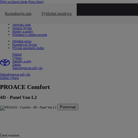
Přejít na hlavní obsah
(Press Enter)
Chci...
Kliknutím zavřete překryvné okno
Kontaktujte nás
Vyhledat prodejce
Chci...
Vyhledat prodejce nebo servis
Testovací jízda
Sestavit Toyotu
Modely a ceníky
Přihlášení k odběru novinek
Objednat servis
Kontaktovat Toyotu
Přivolat asistenční službu
Přehled
Výbava
Nabídky a ceny
Záruka
Nakonfigurovat můj vůz
Nakonfigurovat můj vůz
Změnit výbavu
PROACE
Comfort
4D - Panel Van L2
Porovnat
Černá vesmírná